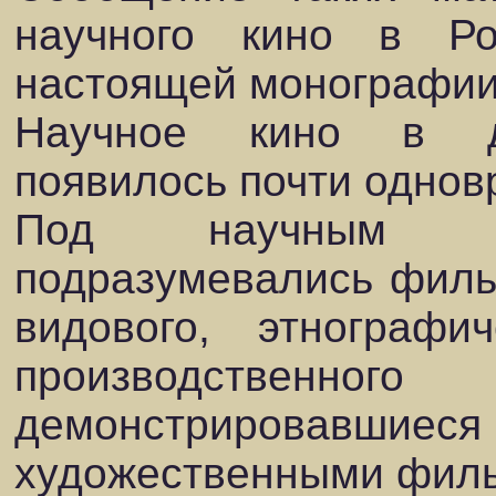
научного кино в Р
настоящей монографии
Научное кино в д
появилось почти однов
Под научным ки
подразумевались филь
видового, этнографи
производствен
демонстрировавшие
художественными филь