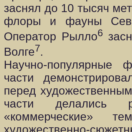
заснял до 10 тысяч ме
флоры и фауны Севе
6
Оператор Рылло
засн
7
Волге
.
Научно-популярные 
части демонстрирова
перед художественным
части делались
«коммерческие» т
художественно-сюж