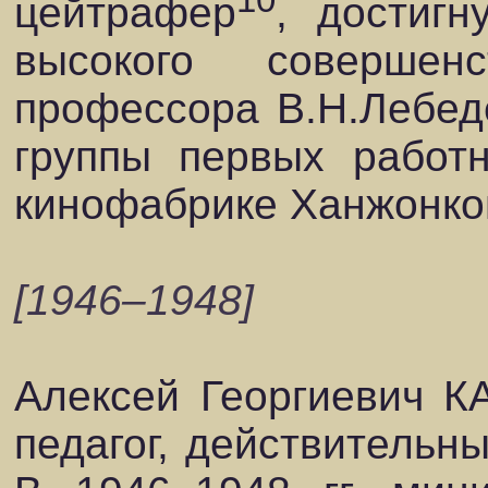
10
цейтрафер
, достиг
высокого совершен
профессора В.Н.Лебеде
группы первых работ
кинофабрике Ханжонко
[1946–1948]
Алексей Георгиевич 
педагог, действительн