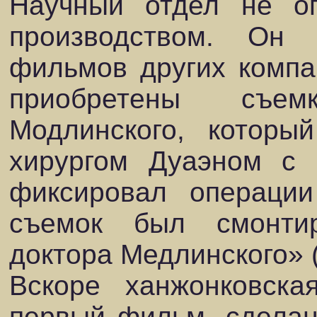
Научный отдел не ог
производством. Он 
фильмов других компан
приобретены съем
Модлинского, которы
хирургом Дуаэном с 
фиксировал операции
съемок был смонти
доктора Медлинского» (
Вскоре ханжонковск
первый фильм, сделан