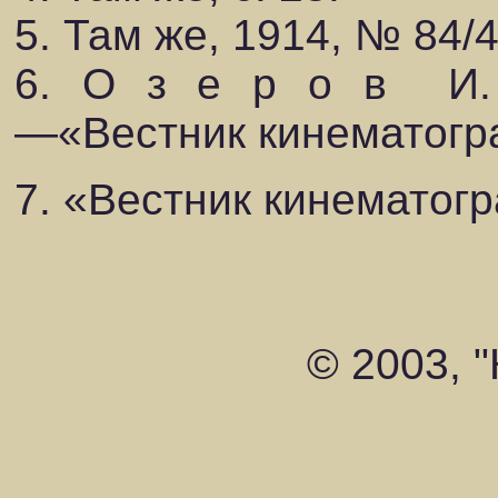
5. Там же, 1914, № 84/4,
6. О з е р о в И.
—«Вестник кинематогра
7. «Вестник кинематогр
© 2003, 