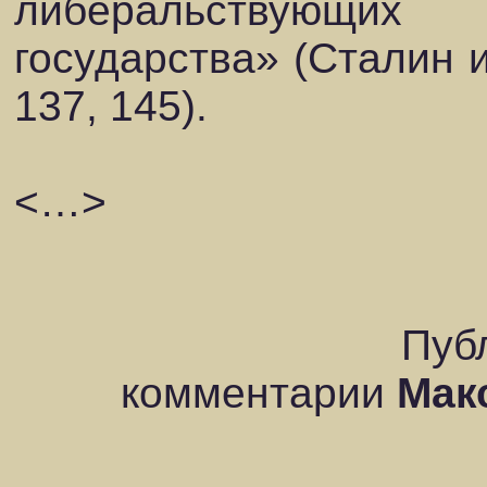
либеральствующи
государства» (Сталин и
137, 145).
<…>
Пуб
комментарии
Мак