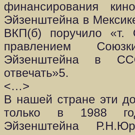
финансирования кин
Эйзенштейна в Мексике
ВКП(б) поручило «т. 
правлением Союз
Эйзенштейна в СС
отвечать»5.
<…>
В нашей стране эти д
только в 1988 го
Эйзенштейна Р.Н.Ю