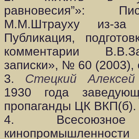
равновесия”»: Пи
М.М.Штрауху из-за
Публикация, подготов
комментарии В.В.За
записки», № 60 (2003), 
3.
Стецкий Алексей
1930 года заведую
пропаганды ЦК ВКП(б).
4. Всесоюзно
кинопромышленн