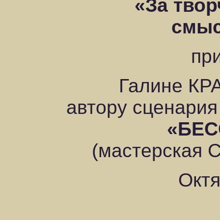
«За твор
смыс
пр
Галине К
автору сценария
«БЕС
(мастерская 
Октя