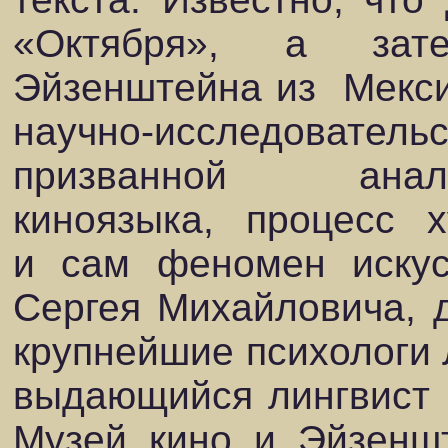
«Октября», а зат
Эйзенштейна из
Мекс
научно-исследовательс
призванной
анал
киноязыка,
процесс
х
и сам феномен искус
Сергея Михайловича, 
крупнейшие психологи Л
выдающийся лингвист Н
Музей кино и Эйзеншт