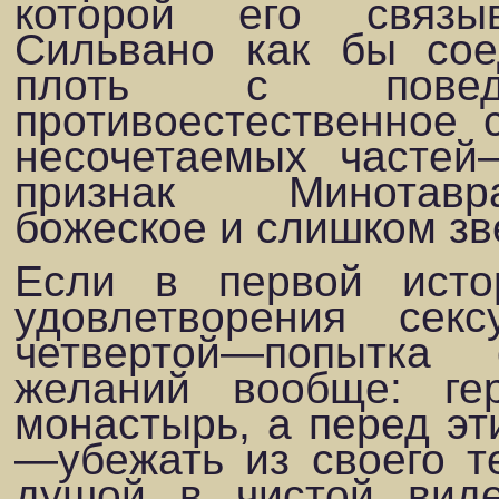
которой его связы
Сильвано как бы сое
плоть с повед
противоестественное 
не­сочетаемых частей
признак Минотавр
божеское и слишком з
Если в первой исто
удовлетворения сек
четвертой—попытка 
желаний вообще: ге
монастырь, а перед эт
—убежать из своего те
душой в чистой вид