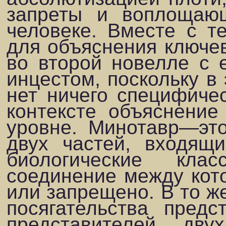
запреты и воплощаю
человеке. Вместе с те
для объяснения ключе
во второй новелле с
инцестом, поскольку в
нет ничего специфичес
контексте объяснение
уровне. Минотавр—это
двух частей, входящ
биологичес­кие кл
соединение между кот
или запрещено. В то ж
посягательства предс
представителей дв