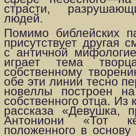
страс­ти, разруша
людей.
Помимо библейских п
присутствует другая с
с античной мифологие
играет тема твор
собственному творению
обе эти линии тесно п
новеллы построен на
собственного отца. Из к
рассказа «Девушка, п
Антониони «Тот к
положенного в основу 