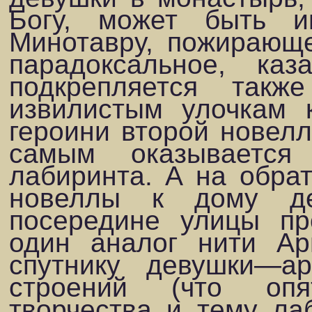
Богу, может быть и
Минотавру, пожирающ
парадоксальное, каз
подкрепляется так
извилистым улочкам к
героини второй новелл
самым оказываетс
лабиринта. А на обрат
новеллы к дому де
посередине улицы п
один аналог нити А
спутнику девушки—арх
строений (что опя
творчества и тему лаб