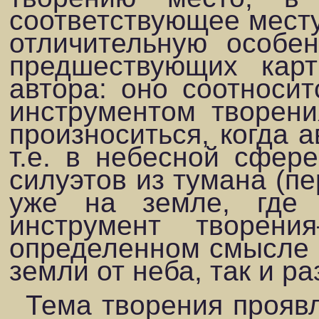
соответс­твующее месту
отличительную особе
предшествующих карт
автора: оно соотноси
инструментом творени
произноситься, когда а
т.е. в не­бесной сфер
силуэтов из тумана (пе
уже на земле, где 
инструмент творе­н
определенном смысле 
земли от неба, так и р
Тема творения проявл