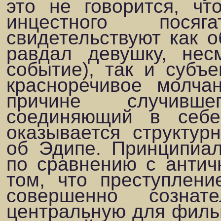
это не говорится, чт
инцестного пося
свидетельствуют как о
равдал девушку, нес
событие), так и субъ
красноречивое молча
причине случивше
соединяющий в себе
оказывается структу
об Эдипе. Принципиал
по сравнению с анти
том, что преступлени
совершенно сознате
центральную для фильм