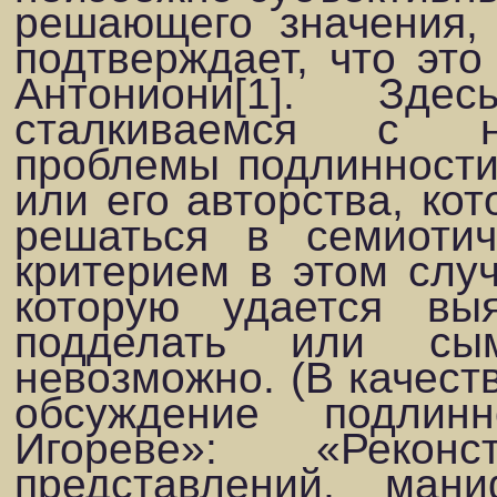
решающего значения,
подтверждает, что эт
Антониони[1]. Зд
сталкиваемся с н
проблемы подлинности 
или его авторства, кот
решаться в семиоти
критерием в этом случ
которую удается вы
подделать или сы
невозможно. (В качест
обсуждение подлин
Игореве»: «Рекон
представлений, ман