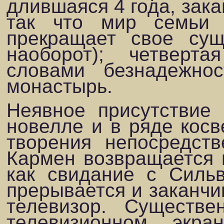
длившаяся 4 года, зака
так что мир семьи (
прекращает свое сущ
наоборот); четверта
словами безнадежно
монастырь.
Неявное присутствие
новелле и в ряде кос­
творения непосредств
Кармен возвращается в
как свидание с Силь
прерывается и заканчи
телевизор. Существе
телевизионном экран