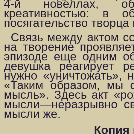
4-й новеллах, об
креативностью: в о
посягательство творца 
Связь между актом со
на творение проявля­
эпизоде еще одним об
девушка реагирует р
нужно «уничтожать», н
«Таким образом, мы 
мысль». Здесь акт «р
мысли—неразрывно свя
мысли же.
Копия 