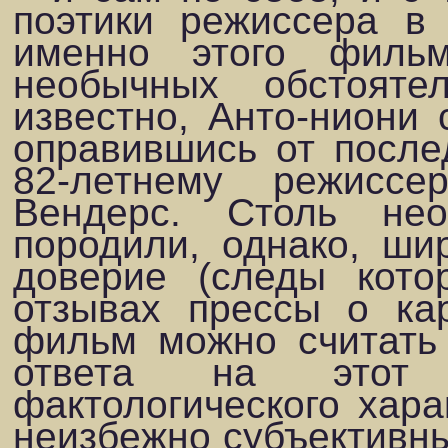
по­этики режиссера в
именно этого фил
необычных обстояте
известно, Анто-ниони 
оправившись от после
82-летнему режисс
Вендерс. Столь не­
породили, однако, ши
доверие (следы кото
отзывах прессы о кар
фильм можно считать
отве­та на этот 
фактологического хар
неизбежно субъективн