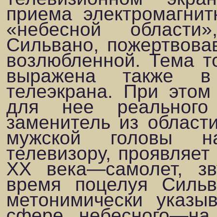
приема электромагнит
«небесной области
Сильвано, пожертвова
возлюбленной. Тема т
выражена также в 
телеэкрана. При этом
для нее реального
заменитель из област
мужской головы н
телевизору, проявля­ет
XX века—самолет, зв
время поцелуя Сильв
метонимически указы
сфере небесного—на 