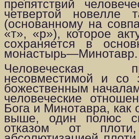
препятствий человече
четвертой новелле т
(основанному на совпа
«т», «р»), которое акт
со­храняется в основ
монастырь—Минотавр.
Человеческая п
несовместимой и со з
божественным началами
человечес­кие отноше
Бога и Минотавра, как
выше, один полюс с
отказом от плоти
абсолютизацией плоти