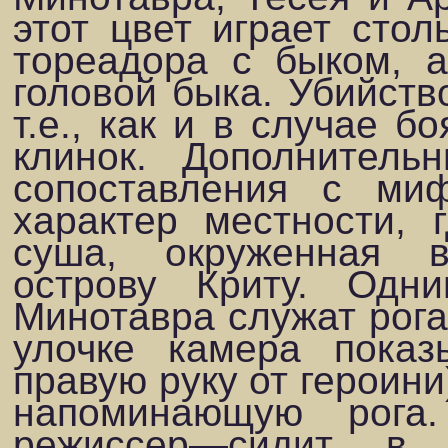
этот цвет играет сто
тореадора с быком, 
головой быка. Убийст
т.е., как и в случае б
клинок. Дополни­тел
сопоставления с ми
характер местности, 
суша, окруженная в
острову Криту. Одн
Минотавра служат рога
улочке камера показ
правую руку от героини
напоми­нающую рог
режиссер—сидит в