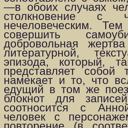
—в обоих случаях чел
столкновение с 
нечеловеческим. Те
совершить самоуб
добровольная жертва
литературной, текс
эпизода, который, т
представляет собой 
намекает и то, что вс
едущий в том же пое
блокнот для записей
соотносится с Анно
человек с персонажем
повторение (в соотве