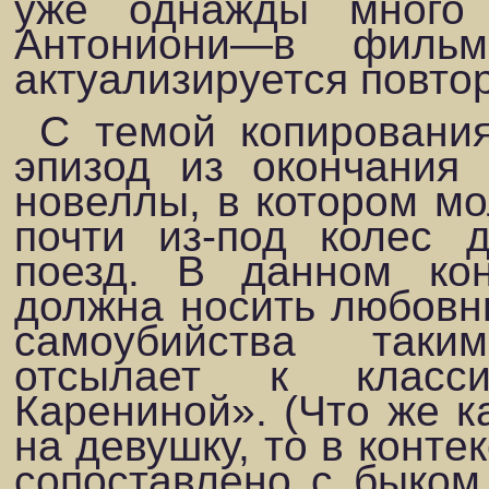
уже однажды много
Антониони—в филь
актуализируется повтор
С темой копирования
эпизод из окончания 
новеллы, в котором мо
почти из-под колес 
поезд. В данном кон
должна носить любовны
самоубийства так
отсылает к класси
Карениной». (Что же к
на девушку, то в конте
сопоставлено с быком