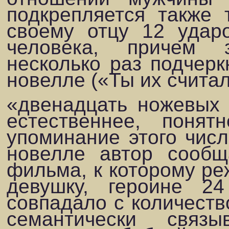
подкрепляется также 
своему отцу 12 удар
человека, причем 
несколько раз подчерк
новелле («Ты их счита
«двенадцать ножевых 
естественнее, поня
упоминание этого числ
новелле автор сообщ
фильма, к которому ре
девушку, героине 2
совпадало с коли­чест
семантически связ