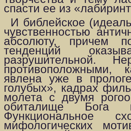
спасти ее из «лабиринт
И библейское (идеаль
чувственностью ан­ти
абсолюту, причем 
тенденций оказы
разрушительной. Н
противоположными, 
явлена уже в проло­г
голубых», кадрах филь
молета с двумя рогоо
обиталище Бога пр
Функциональное с
мифологических моти