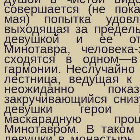
совершается (не пока
мая) попытка удовле
выходящая за пределы 
девушкой и ее отц
Минотав­ра, человека
сходятся в одном—в
гармонии. Неслучайно 
лестница, ведущая к 
неожиданно пока
закручивающийся сниз
девушки герои вс
маскарадную проц
Минотавром. В та­ком
девушки в монастырь, 