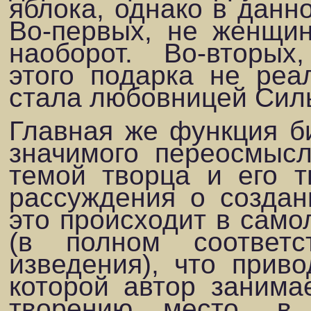
яблока, однако в данн
Во-первых, не женщин
наоборот. Во-вторы
этого подарка не реа
стала любовницей Сил
Главная же функция б
значимого пере­осмыс
темой творца и его т
рассуждения о создан
это происходит в самол
(в полном соответ
изведения), что приво
которой автор занима
творению место, в