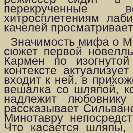
перекрученные ве
хитросплетениям лаби
качелей просматриваетс
Значимость мифа о Ми
сюжет первой новел­л
Кармен по изогнутой
контексте актуализует
входит к ней, в прихо
вешалка со шляпой, ко
надлежит любовнику
рассказывает Сильвано
Минотавру непосредств
Что касается шляпы, 