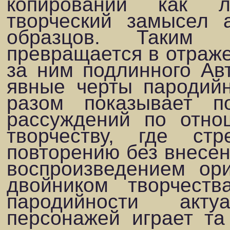
копировании как 
творческий замысел 
образцов. Таким 
превращается в отраже
за ним подлинного Ав­
явные черты пародийн
разом показывает п
рассуждений по отно
творчеству, где ст
повторению без внесен
воспроизведением ори
двойником творчеств
пародийнос­ти акт
персонажей играет та