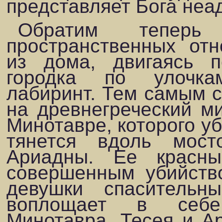
представляет Бога неа
Обратим тепер
пространственных отн
из дома, двигаясь 
городка по улоч­к
лабиринт. Тем самым с
на древнегреческий м
Минотавре, которого уб
тянется вдоль мосто
Ариадны. Ее красны
совершенным убийство
девушки спаситель
воплоща­ет в себ
Минотавра, Тесея и Ар