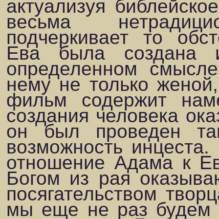
актуализуя библейско
весьма нетрадиц
подчеркивает то обст
Ева была со­здана
определенном смысле
нему не только женой
фильм содержит нам
создания человека ок
он был проведен та
возможность инцеста. 
отношение Адама к Ев
Богом из рая ока­зыва
посягательством творц
мы еще не раз будем 