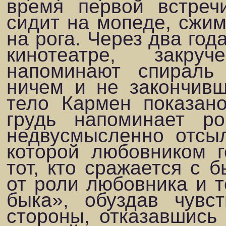
время первой встре
сидит на мопеде, сжим
на рога. Через два год
кинотеатре, закру
напоминают спираль
ничем и не закончивш
тело Кармен показано
грудь напоминает р
недвусмысленно отсы
которой любовником г
тот, кто сражается с 
от роли любовника и 
быка», обуздав чувс
стороны, отказавшись