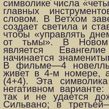
символике числа «че­ты
главных инструмент
словом. В Ветхом зав
создает светила и ста
чтобы «управлять днем
от тьмы». В Новом
является Евангел
начинается знамениты
В фильме—4 но­веллы
живет в 4-м номере,
(4+4). Эта символик
негативном варианте:
так и не удается до
Сильвано; в третьей