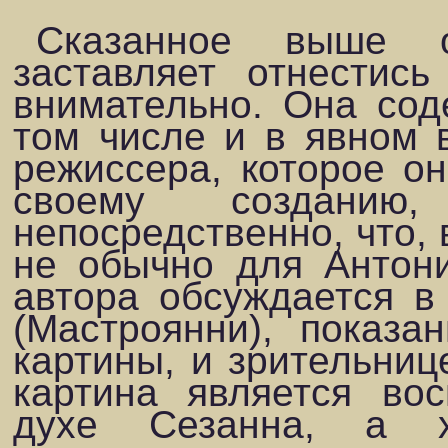
Сказанное выше о
заставляет отнестис
внимательно. Она сод
том чис­ле и в явном 
режиссера, которое о
своему создани
непосредственно, что,
не обычно для Антон
автора обсуждается в
(Мастроянни), пока­з
картины, и зрительниц
картина является во
духе Сезанна, а х