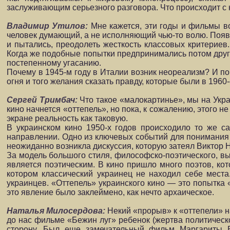
заслуживающим серьезного разговора. Что происходит с
Владимир Утилов:
Мне кажется, эти годы и фильмы в
человек думающий, а не исполняющий чью-то волю. Появи
и пытались, преодолеть жесткость классовых критериев
Когда же подобные попытки предпринимались потом други
постепенному угасанию.
Почему в 1945-м году в Италии возник неореализм? И поч
огня и того желания сказать правду, которые были в 1960-
Сергей Тримбач:
Что такое «малокартинье», мы на Укра
кино начнется «оттепель», но пока, к сожалению, этого н
экране реальность как таковую.
В украинском кино 1950-х годов происходило то же с
направлении. Одно из ключевых событий для понимания то
неожиданно возникла дискуссия, которую затеял Виктор Н
За модель большого стиля, философско-поэтического, вы
является поэтическим. В кино пришло много поэтов, к
котором классический украинец не находил себе места
украинцев. «Оттепель» украинского кино — это попытка 
это явление было заклеймено, как нечто архаическое.
Наталья Милосердова:
Некий «прорыв» к «оттепели» н
до нас фильме «Бежин луг» ребенок (жертва политическ
сторону. Был еще замечательный фильм Маргариты 