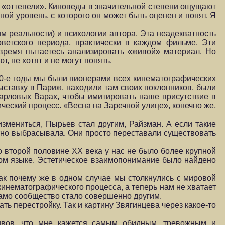
у «оттепели». Киноведы в значительной степени ощущают
иной уровень, с которого он может быть оценен и понят. Я
м реальности) и психологии автора. Эта неадекватность
ветского периода, практически в каждом фильме. Эти
 время пытаетесь анализировать «живой» материал. Но
, не хотят и не могут понять.
920-е годы мы были пионерами всех кинематографических
ставку в Париж, находили там своих поклонников, были
арловых Варах, чтобы имитировать наше присутствие в
ческий процесс. «Весна на Заречной улице», конечно же,
змениться, Пырьев стал другим, Райзман. А если такие
остно выбрасывала. Они просто переставали существовать
о второй половине XX века у нас не было более крупной
ном языке. Эстетическое взаимопонимание было найдено
Так почему же в одном случае мы столкнулись с мировой
кинематографического процесса, а теперь нам не хватает
о само сообщество стало совершенно другим.
 перестройку. Так и картину Звягинцева через какое-то
ивов, что мне кажется самым обидным, тревожным и