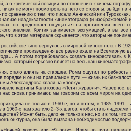
кой, а о критической позиции по отношению к кинематограф
, никак не могут посмотреть на него со стороны, выйдя на 
 по сравнению с тем, что писали Аннинский или Туровская.
анализе неадекватности кинематографа (и изображаемой и
инах, но продолжает ощущаться на протяжении всего со
ого анализа. Критик занимается эксгумацией, а вы все
е, что в этом материале скрывается, что авторы не понимают
о российское кино вернулось в мировой киноконтекст. В 1
гические произведения все равно ехали на Всемирную вы
года… А потом потребовалось создать кинофестиваль в К
изма, который серьезно влияет на весь наш кинематографи
я, стало влиять на старшее. Ромм ощутил потребность и
се в порядке и они на правильном пути — жизнь их безжал
льмы Александрова клали на «полку».
тивале картины Калатозова «Летят журавли». Наверное, в
 и нас снова принимают, мы говорим со всем миром на од
риходила не только в 1960-е, но и потом, в 1985–1991. 
в 1960-е нам хватило 2–3-х шагов, чтобы стать лидерами 
бщества? Может быть, дело не только в нас, но и в том, чт
онъюнктурна, она была вызвана необходимостью поддержать
 «Ночной дозор» или «9 роту». Идем по пути паллиат