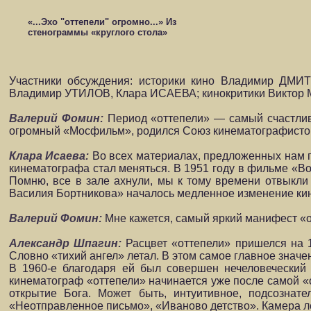
«...Эхо "оттепели" огромно...» Из
стенограммы «круглого стола»
Участники обсуждения: историки кино Владимир Д
Владимир УТИЛОВ, Клара ИСАЕВА; кинокритики Викт
Валерий Фомин:
Период «оттепели» — самый счастлив
огромный «Мосфильм», родился Союз кинематографист
Клара Исаева:
Во всех материалах, предложенных нам п
кинематографа стал меняться. В 1951 году в фильме «В
Помню, все в зале ахнули, мы к тому времени отвыкл
Василия Бортникова» началось медленное изменение кин
Валерий Фомин:
Мне кажется, самый яркий манифест «о
Александр Шпагин:
Расцвет «оттепели» пришелся на 
Словно «тихий ангел» летал. В этом самое главное значе
В 1960-е благодаря ей был совершен нечеловеческий 
кинематограф «оттепели» начинается уже после самой «о
открытие Бога. Может быть, интуитивное, подсознат
«Неотправленное письмо», «Иваново детство». Камера лет