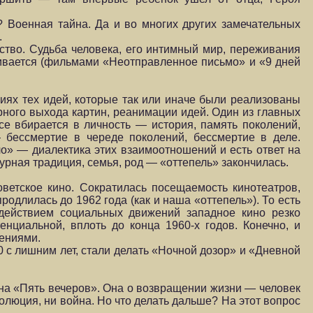
? Военная тайна. Да и во многих других замечательных
.
ство. Судьба человека, его интимный мир, переживания
чивается (фильмами «Неотправленное письмо» и «9 дней
виях тех идей, которые так или иначе были реализованы
рного выхода картин, реанимации идей. Один из главных
се вбирается в личность — история, память поколений,
 бессмертие в череде поколений, бессмертие в деле.
о» — диалектика этих взаимоотношений и есть ответ на
ьтурная традиция, семья, род — «оттепель» закончилась.
оветское кино. Сократилась посещаемость кинотеатров,
одлилась до 1962 года (как и наша «оттепель»). То есть
здействием социальных движений западное кино резко
енциальной, вплоть до конца 1960-х годов. Конечно, и
лениями.
 с лишним лет, стали делать «Ночной дозор» и «Дневной
на «Пять вечеров». Она о возвращении жизни — человек
олюция, ни война. Но что делать дальше? На этот вопрос