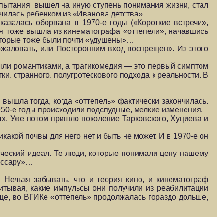
спытания, вышел на иную ступень понимания жизни, стал
нчилась ребенком из «Иванова детства».
азалась оборвана в 1970-е годы («Короткие встречи»,
рая тоже вышла из кинематографа «оттепели», начавшись
которые тоже были почти «удушены»…
ожаловать, или Посторонним вход воспрещен». Из этого
 были романтиками, а трагикомедия — это первый симптом
ки, странного, полугротескового подхода к реальности. В
вышла тогда, когда «оттепель» фактически закончилась.
950-е годы происходили подспудные, мелкие изменения.
ых. Уже потом пришло поколение Тарковского, Хуциева и
какой почвы для него нет и быть не может. И в 1970-е он
ический идеал. Те люди, которые понимали цену нашему
миссару»…
 Нельзя забывать, что и теория кино, и кинематограф
читывая, какие импульсы они получили из реабилитации
ще, во ВГИКе «оттепель» продолжалась гораздо дольше,