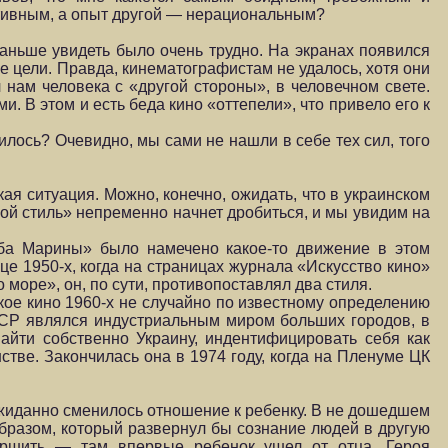
ктивным, а опыт другой — нерациональным?
раньше увидеть было очень трудно. На экранах появился
е цели. Правда, кинематографистам не удалось, хотя они
 нам человека с «другой стороны», в человечном свете.
 В этом и есть беда кино «оттепели», что привело его к
илось? Очевидно, мы сами не нашли в себе тех сил, того
ая ситуация. Можно, конечно, ожидать, что в украинском
ьшой стиль» непременно начнет дробиться, и мы увидим на
ьба Марины» было намечено какое-то движение в этом
це 1950-х, когда на страницах журнала «Искусство кино»
море», он, по сути, противопоставлял два стиля.
кое кино 1960-х не случайно по известному определению
ССР являлся индустриальным миром больших городов, в
найти собственно Украину, индентифицировать себя как
стве. Закончилась она в 1974 году, когда на Пленуме ЦК
еожиданно сменилось отношение к ребенку. В не дошедшем
бразом, который развернул бы сознание людей в другую
ершить — там впервые ребенок ушел от отца, Героя