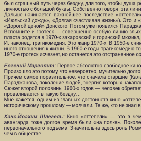
был страшный путь через бездну, для того, чтобы душа 
личностью с большой буквы. Собственно говоря, эта лини
Дальше начинается важнейшее последствие «оттепели» 
«Июльский дождь», «Долгая счастливая жизнь»). Это и 
«Дорогой ценой» Донского. Потом уже появился Параджа
Вспомните и гротеск — совершенно особую линию злых,
пласта родятся в 1970-х захаровский и горинский мюзикл
И, наконец, трагикомедия. Это жанр 1970-х. В 1950-е с
иного отношения к жизни. В 1960-е годы трагикомедию то
1970-е гротеск исчезнет, но останется это отстраненное с
Евгений Марголит:
Первое абсолютно свободное кино 
Произошло это потому, что невероятно, мучительно долг
Причем самое поразительное, что сначала старшие (Кала
Параджанова, поколение людей, энергия которых накапл
Сюжет второй половины 1960-х годов — человек обретает 
проваливается в такую бездну…
Мне кажется, одним из главных достоинств кино «оттеп
историческому прошлому — молчали. Те же, кто не знал 
Ханс-Йоахим Шлегель:
Кино «оттепели» — это в чем
авангарда тоже долгое время были «на полке». Поколен
первоначального подъема. Значительна здесь роль Ромм
чем в обществе.