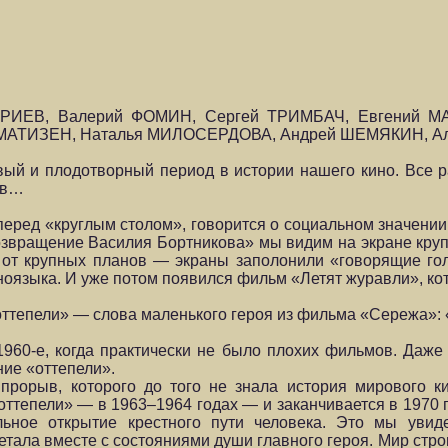
МИТРИЕВ, Валерий ФОМИН, Сергей ТРИМБАЧ, Евгений 
ор МАТИЗЕН, Наталья МИЛОСЕРДОВА, Андрей ШЕМЯКИН, 
ый и плодотворный период в истории нашего кино. Все р
ов…
еред «круглым столом», говорится о социальном значении, 
озвращение Василия Бортникова» мы видим на экране круп
и от крупных планов — экраны заполонили «говорящие г
оязыка. И уже потом появился фильм «Летят журавли», ко
ттепели» — слова маленького героя из фильма «Сережа»: «
1960-е, когда практически не было плохих фильмов. Даж
ние «оттепели».
прорыв, которого до того не знала история мирового к
ттепели» — в 1963–1964 годах — и заканчивается в 1970 г
ельное открытие крестного пути человека. Это мы уви
ала вместе с состояниями души главного героя. Мир строи