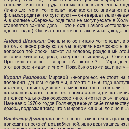
социалистического труда, потому что не вынес его равно
Лично для меня «оттепель» начинается со внимания к 
фильмах родители отсутствуют — они вершат великие дела
А в фильме «Сережа» родители не могут уехать в Холмо
становятся важнее дела — это и есть начало «оттепели
одного года»). Окончательно же она закончилась, когда п
Андрей Шемякин:
Очень многое питало «оттепель», и 
потом, в перестройку, когда мы получили возможность п
вопросов той эпохи: может ли человек, рожденный этой
история личности, рода, смертность индивида. Совет
Простейшая вещь — вопрос: «А как же я?»… Упразднение
этот вопрос: и «да», и «нет». Пока было это «и да, и нет
Кирилл Разлогов:
Мировой кинопроцесс не стоит на м
появились дешевые фильмы, и где-то с 1956 года наступи
явления, происходившие в мировом кино, совпали с 
политизировалось, наше же продолжало идти по линии 
интеллектуально-философское кино, и «оттепель» никуда
Начиная с 1970-х годов Голливуд вернул себе главенств
дозор», подражая тому, что в мировом кино было еще в 19
Владимир Дмитриев:
«Оттепель» в кино очень кратко
приходит к прежней возлюбленной, явно вернувшись из ла