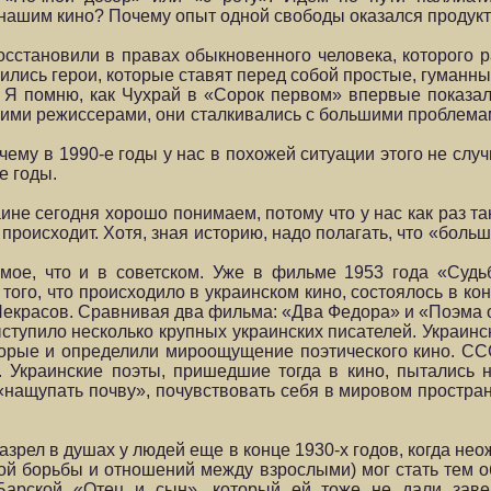
 нашим кино? Почему опыт одной свободы оказался проду
осстановили в правах обыкновенного человека, которого 
лись герои, которые ставят перед собой простые, гуманны
. Я помню, как Чухрай в «Сорок первом» впервые показал
ми режиссерами, они сталкивались с большими проблемами.
ему в 1990-е годы у нас в похожей ситуации этого не случ
е годы.
ине сегодня хорошо понимаем, потому что у нас как раз так
е происходит. Хотя, зная историю, надо полагать, что «бол
амое, что и в советском. Уже в фильме 1953 года «Суд
го, что происходило в украинском кино, состоялось в кон
екрасов. Сравнивая два фильма: «Два Федора» и «Поэма о 
ступило несколько крупных украинских писателей. Украинс
оторые и определили мироощущение поэтического кино. С
. Украинские поэты, пришедшие тогда в кино, пытались 
«нащупать почву», почувствовать себя в мировом простран
азрел в душах у людей еще в конце 1930-х годов, когда н
ой борьбы и отношений между взрослыми) мог стать тем о
Барской «Отец и сын», который ей тоже не дали зав