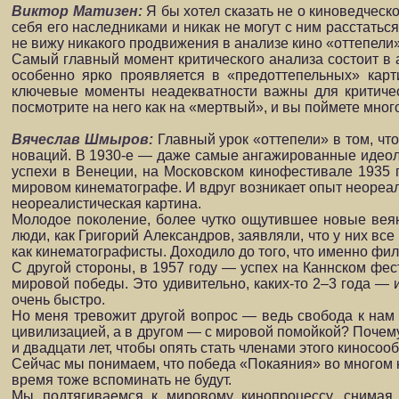
Виктор Матизен:
Я бы хотел сказать не о киноведчес
себя его наследниками и никак не могут с ним расстаться
не вижу никакого продвижения в анализе кино «оттепели»
Самый главный момент критического анализа состоит в 
особенно ярко проявляется в «предоттепельных» карт
ключевые моменты неадекватности важны для критическ
посмотрите на него как на «мертвый», и вы поймете много
Вячеслав Шмыров:
Главный урок «оттепели» в том, чт
новаций. В 1930-е — даже самые ангажированные идеоло
успехи в Венеции, на Московском кинофестивале 1935 
мировом кинематографе. И вдруг возникает опыт неореал
неореалистическая картина.
Молодое поколение, более чутко ощутившее новые веяни
люди, как Григорий Александров, заявляли, что у них в
как кинематографисты. Доходило до того, что именно фи
С другой стороны, в 1957 году — успех на Каннском фес
мировой победы. Это удивительно, каких-то 2–3 года —
очень быстро.
Но меня тревожит другой вопрос — ведь свобода к нам п
цивилизацией, а в другом — с мировой помойкой? Почему 
и двадцати лет, чтобы опять стать членами этого киносоо
Сейчас мы понимаем, что победа «Покаяния» во многом к
время тоже вспоминать не будут.
Мы подтягиваемся к мировому кинопроцессу, снимая