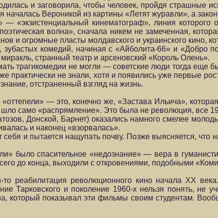
родилась и заговорила, чтобы человек, пройдя страшные и
я началась Вероникой из картины «Летят журавли», а зако
— «экзистенциальный кинематограф», линия которого ок
«поэтическая волна», сначала никем не замеченная, кото
нов и огромные пласты молдавского и украинского кино, 
 зубастых комедий, начиная с «Айболита-66» и «Добро п
, миракль, странный театр и арсеновский «Король Олень».
нимать трагикомедии не могли — советские люди тогда еще
же практически не знали, хотя и появились уже первые рост
ознание, отстраненный взгляд на жизнь.
«оттепели» — это, конечно же, «Застава Ильича», которая 
о шло само «распрямление». Это была не революция, все 1
тозов, Донской, Барнет) оказались намного смелее молод
ивалась и наконец «взорвалась».
себя и пытается нащупать почву. Позже выясняется, что ни
ели» было спасительное «недознание» — вера в гуманист
всего до конца, выходили с откровениями, подобными «Ко
-то реабилитация революционного кино начала XX века.
ие Тарковского и поколение 1960-х нельзя понять, не у
а, который показывал эти фильмы своим студентам. Вооб