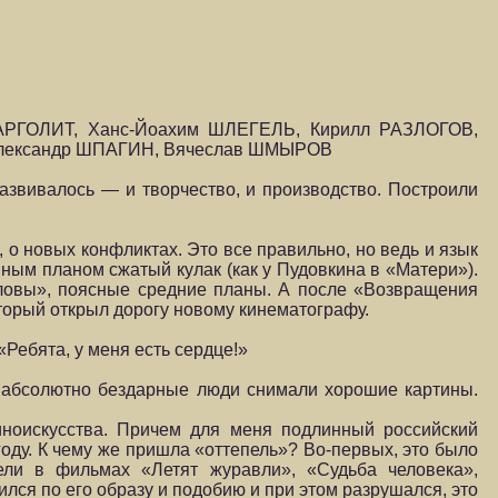
МАРГОЛИТ, Ханс-Йоахим ШЛЕГЕЛЬ, Кирилл РАЗЛОГОВ,
Александр ШПАГИН, Вячеслав ШМЫРОВ
азвивалось — и творчество, и производство. Построили
о новых конфликтах. Это все правильно, но ведь и язык
ным планом сжатый кулак (как у Пудовкина в «Матери»).
оловы», поясные средние планы. А после «Возвращения
торый открыл дорогу новому кинематографу.
Ребята, у меня есть сердце!»
е абсолютно бездарные люди снимали хорошие картины.
иноискусства. Причем для меня подлинный российский
оду. К чему же пришла «оттепель»? Во-первых, это было
дели в фильмах «Летят журавли», «Судьба человека»,
лся по его образу и подобию и при этом разрушался, это