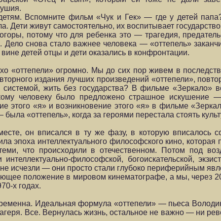
душия.
детям. Вспомните фильм «Чук и Гек» — где у детей папа
. Дети живут самостоятельно, их воспитывает государство
горы, потому что для ребенка это — трагедия, предатель
». Дело снова стало важнее человека — «оттепель» закан
о вине детей отцы и дети оказались в конфронтации.
эхо «оттепели» огромно. Мы до сих пор живем в последст
овторного издания лучших произведений «оттепели», повто
 системой, жить без государства? В фильме «Зеркало» в
скому человеку было предложено страшное искушение —
 этого «я» и возникновение этого «я» в фильме «Зеркал
» — была «оттепель», когда за героями перестала стоять кул
есте, он вписался в ту же фазу, в которую вписалось с
ла эпоха интеллектуального философского кино, которая пр
теми, что происходили в отечественном. Потом под во
интеллектуально-философской, богоискательской, экзист
 не исчезли — они просто стали глубоко периферийным яв
ующее положение в мировом кинематографе, а мы, через 20
70-х годах.
временна. Идеальная формула «оттепели» — пьеса Володи
геря. Все. Вернулась жизнь, остальное не важно — ни рев