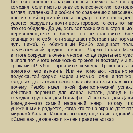
Вот совершенно парадоксальный пример: как ни с
комедия, если иметь в виду ее классическую трактовк
взгляд щупленький и робкий по сравнению с массивн
против всей огромной силы государства и побеждает.
удается разрушить почти весь городок, то есть тот м
что его обидели. Да уж, есть вот такие очень странн
перевоплощается в боевик, но не становится бое
защищают не себя, они защищают абстрактные нормы 
чуть ниже). А обиженный Рэмбо защищает толь
замечательный предшественник—Чарли Чаплин. Мал
в итоге сокрушить очень многое, когда задеты его чувс
выполняет много комических трюков, и поэтому мы ви
трюками «Рэмбо»—проявится комедия. Трюки ведь са
помогают его выявить. Или не помогают, когда их не
полускрытой форме. Чарли и Рэмбо—один и тот же г
сходных, достаточно невеселых обстоятельствах, кот
почему Рэмбо имел такой фантастический успех.
действия первична для жанра. Кстати, Давид и 
комедия, грустная для Голиафа... И веселая для Давид
Комедия—это самый народный жанр, потому что
униженным и радуется, когда кто-то на экране дает о
мировой баланс. Именно поэтому еще один ходовой 
«Смешная девчонка» и «Член правительства».