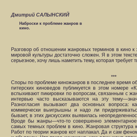
Дмитрий САЛЫНСКИЙ
Наброски к проблеме жанров в
кино.
Разговор об отношении жанровых терминов в кино к 
мировой культуры достаточно сложен. Я в этом текст
серьезное, хочу лишь наметить тему, которая требует 
***
Споры по проблеме киножанров в последнее время об
питерских киноведов публикуется в этом номере «К
вспыхивают пикировки по вопросам, связанным с жа
интервью часто высказываются на эту тему—знач
Разногласия вызывают два основных вопроса: к
коммерчески выигрышны и надо ли придерживатьс
бывает, в этих дискуссиях выявилась неопределенност
Вроде бы жанры—что-то совершенно элементарное,
самых темных проблем в кино. Жанровая структура 
Работ по теории жанров кот наплакал. Да и сам фено