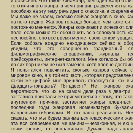
и объяснен. Что такое киножанр, чем один жанр отлич
того или иного жанра, в чем принцип разделения на 
пособиях на эту тему речь идет о классике, а совреме
Мы даже не знаем, сколько сейчас жанров в кино. Каж
на него трудно. Жанров гораздо больше, чем кажется 
постоянно меняется. Жанры возникают и исчезают, сл
поле, если можно так обозначить всю совокупность ж
неспокойно, оно все время меняет свою конфигурацию
Если собрать воедино находящиеся сейчас в обо
увидим, что это совершенно грандиозный сл
фильмографические справочники, журналы, те
прейскуранты, интернет-каталоги. Мне хотелось бы об
до сих пор никем не был замечен, хотя вполне достоин
Я попытался подсчитать, сколько жанров сейчас с
мировом кино, а в той его части, которая представлен
какой же цифрой мне пришлось столкнуться, как вы
Двадцать-тридцать? Пятьдесят? Нет, жанров ока
вероятность, что их на самом деле раза в два-три
заставила пристальнее присмотреться к тому, что так
внутренняя причина заставляет жанры плодиться
последние годы жанровая номенклатура буквал
жанровыми гибридами. И это наша реальность. Нел
сказать, что мы будем заниматься классическими жан
эта вся современная мешанина—незаконная, и ею 
точки зрения, это неправильно. Думаю, надо анали