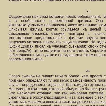
***
Содержание при этом остается невостребованным. Та
и в особенностях современной критики. Она 
интертекстуальным параллелям, даже не называя само
Описывая фильм, критик ссылается на целый б
смысловые отсылки, отзвуки, повторы в тысяче
многомерное представление о фильме внутри кино
рецензию читаешь прямо как энциклопедию. Но зада
(Ефим Дзиган писал на учебных сценариях своих студ
чем вещь?»)—и не получите на него ответа. Спросите
собеседника: критик даже и не задавался таким вопро
современного кино.
***
Слово «жанр» не значит ничего более, чем просто «р
признаки определяют ту или иную разновидность прои
случае определяется отдельно. Для каждой группы пр
Нет единого критерия, который объединил бы все груп
Это несколько странно, так как жанровая система
укрепилась в эпоху классицизма, и за истекшее с тех
устояться. На самом деле эта система до сих пор сох
И это не только в нашей теории искусства, но и в запа