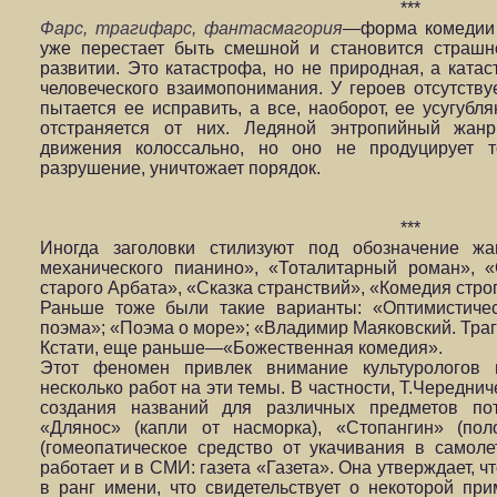
***
Фарс, трагифарс, фантасмагория
—форма комедии 
уже перестает быть смешной и становится страшн
развитии. Это катастрофа, но не природная, а ката
человеческого взаимопонимания. У героев отсутству
пытается ее исправить, а все, наоборот, ее усугубля
отстраняется от них. Ледяной энтропийный жанр
движения колоссально, но оно не продуцирует т
разрушение, уничтожает порядок.
***
Иногда заголовки стилизуют под обозначение жа
механического пианино», «Тоталитарный роман», 
старого Арбата», «Сказка странствий», «Комедия стро
Раньше тоже были такие варианты: «Оптимистичес
поэма»; «Поэма о море»; «Владимир Маяковский. Тра
Кстати, еще раньше—«Божественная комедия».
Этот феномен привлек внимание культурологов 
несколько работ на эти темы. В частности, Т.Чередн
создания названий для различных предметов пот
«Длянос» (капли от насморка), «Стопангин» (пол
(гомеопатическое средство от укачивания в самоле
работает и в СМИ: газета «Газета». Она утверждает, 
в ранг имени, что свидетельствует о некоторой пр