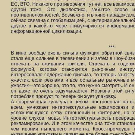
ЕС, ВТО. Никакого противоречия тут нет, все взаимос
другой тоже. Это диалектика, забытое слово и
противоположностей. Возможно, и в кино парадокса
сейчас связана с глобализацией, с интернациональной
другое в какой-то мере стимулируются информаци
информационной цивилизации.
***
В кино вообще очень сильна функция обратной связ
стала еще сильнее в телевидении и затем в шоу-бизне
отвечать на ожидания зрителя. Отвечать и содер
формулой, которая становится рыночным инстр
интересовало содержание фильма, то теперь зачастую
ужастик, если реклама и все остальные рыночные м
ужастик—это хорошо, это то, что нужно смотреть. И он
он даже не очень задумывается. Новизна этой ситу
потреблял продукт, то теперь он жует упаковку.
А современная культура в целом, построенная на 
всем, умножает интертекстуальные взаимосвязи 
усложняющуюся сетку отношений и критериев, но эт
уровне слухов, моды. Интертекстуальность превращ
рекламирование. И в этом качестве она тоже станов
чем ирония нынешнего момента. Кросс-промоушн т
украшению упаковки и делает ее все более съедобной