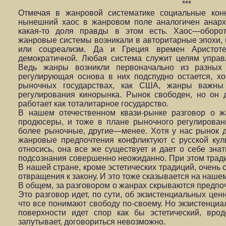
***
Отмечая в жанровой систематике социальные конн
нынешний хаос в жанровом поле аналогичен анархи
какая-то доля правды в этом есть. Хаос—оборот
жанровые системы возникали в авторитарные эпохи, 
или соцреализм. Да и Греция времен Аристоте
демократичной. Любая система служит целям управ
Ведь жанры возникли первоначально из разных 
регулирующая основа в них подспудно остается, хо
рыночных государствах, как США, жанры важны
регулирования кинорынка. Рынок свободен, но он
работает как тоталитарное государство.
В нашем отечественном квази-рынке разговор о ж
продюсеры, и тоже в плане рыночного регулирован
более рыночные, другие—менее. Хотя у нас рынок 
жанровые предпочтения конфликтуют с русской куль
относись, она все же существует и дает о себе знат
подсознания совершенно неожиданно. При этом трад
В нашей стране, кроме эстетических традиций, очень
отвращения к закону. И это тоже сказывается на наше
В общем, за разговором о жанрах скрываются предпоч
Это разговор идет, по сути, об экзистенциальных це
что все понимают свободу по-своему. Но экзистенциа
поверхности идет спор как бы эстетический, вро
запутывает, договориться невозможно.