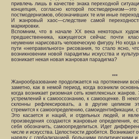
привлечь лишь в качестве знака переходной ситуац
концепция, согласно которой постмодернизм—это
постмодернизмов, обозначивших те или иные переходн
И жанровый хаос—следствие самой переходност
маркировки.
Вспомним, что в начале XX века некоторых худож
предшественника, кажущегося сейчас почти клас
неумении нарисовать человеческую фигуру. Но когда 
пути «неправильного» рисования, то стало ясно, чт
возникновении новой парадигмы искусства и культур
возникает некая новая жанровая парадигма?
***
Жанрообразование продолжается на протяжении всей
заметно, как в немой период, когда возникли основн
когда возникает ризомная сеть комплексных жанров.
устремлений к самоосознанию, к самооценке. В нек
склонны рефлексировать, а в другие целиком э
стремится к самоопределению, самоидентификации, ст
Это касается и наций, и отдельных людей, и явл
произведения создаются жанровые определения, есл
себя обозначить, самоопределиться. Идет дифферен
числе и искусства. Целостности дробятся. Возникают 
наряду с глобализацией, большими политическими и