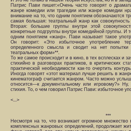
Патрис Пави пишет:«Очень часто говорят о драмат
жанре комедии или трагедии или жанре комедии нр
внимание на то, что одним понятием обозначаются тр
самая большая: театральный жанр как совокупность
Вторая: большие группы внутри этой совокупност
конкретные подгруппы внутри комедийной группы. И то
одним понятием «жанр». Пави называет такое упот
Он говорит: «Это избыточное употребление те
определенного смысла и сводит на нет попытки 
театральных форм»**.
То же самое происходит и в кино, в тех всплесках и з
стихийно в разговорах практиков, в критических ста
практической необходимости как-то очертить контуры
Иногда говорят «этот материал лучше решить в жанре 
кинематограф считается жанром. Часто можно услыш
относится—к документальному или игровому?» Ну,
стихия. То, о чем говорил Патрис Пави: избыточное у
<...>
***
Несмотря на то, что возникает огромное множество
комплексных жанровых определений, продолжает жит