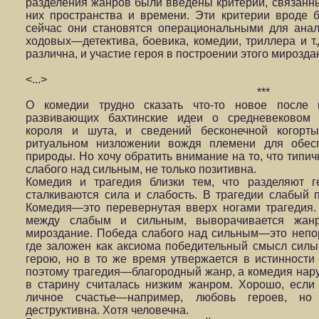
разделения жанров были введены критерии, связанн
них пространства и времени. Эти критерии вроде
сейчас они становятся операциональными для ана
ходовых—детектива, боевика, комедии, триллера и т.
различна, и участие героя в построении этого мирозда
<...>
***
О комедии трудно сказать что-то новое после ги
развивающих бахтинские идеи о средневековом 
короля и шута, и сведений бесконечной когорты
ритуальном низложении вождя племени для обесп
природы. Но хочу обратить внимание на то, что типи
слабого над сильным, не только позитивна.
Комедия и трагедия близки тем, что разделяют г
сталкиваются сила и слабость. В трагедии слабый п
Комедия—это перевернутая вверх ногами трагедия.
между слабым и сильным, выворачивается жанр
мироздание. Победа слабого над сильным—это непор
где заложен как аксиома победительный смысл силы
герою, но в то же время утвержается в истинности
поэтому трагедия—благородный жанр, а комедия нар
в старину считалась низким жанром. Хорошо, если 
личное счастье—например, любовь героев, но
деструктивна. Хотя человечна.