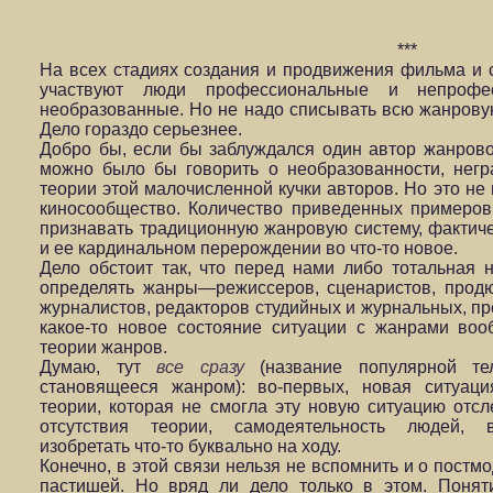
***
На всех стадиях создания и продвижения фильма и
участвуют люди профессиональные и непрофес
необразованные. Но не надо списывать всю жанрову
Дело гораздо серьезнее.
Добро бы, если бы заблуждался один автор жанрово
можно было бы говорить о необразованности, негр
теории этой малочисленной кучки авторов. Но это не 
киносообщество. Количество приведенных примеро
признавать традиционную жанровую систему, фактич
и ее кардинальном перерождении во что-то новое.
Дело обстоит так, что перед нами либо тотальная н
определять жанры—режиссеров, сценаристов, продю
журналистов, редакторов студийных и журнальных, пр
какое-то новое состояние ситуации с жанрами во
теории жанров.
Думаю, тут
все сразу
(название популярной те
становящееся жанром): во-первых, новая ситуация
теории, которая не смогла эту новую ситуацию отсле
отсутствия теории, самодеятельность людей, 
изобретать что-то буквально на ходу.
Конечно, в этой связи нельзя не вспомнить и о постм
пастишей. Но вряд ли дело только в этом. Поня