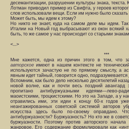
десемантизации, разрушении культуры знака, текста. 
Лотман приводил пример из Свифта, у героев которог
слов использовали вещи. Если им нужно было сказать 
Может быть, мы идем к этому?
Но никто не знает, куда на самом деле мы идем. Та
Италии на Новый год выбрасывают из окон всякий х
быть, то же самое у нас происходит со старыми знака
<...>
***
Мне кажется, одна из причин этого в том, что 
авторское
имеют в нашем контексте не технический
используются зачастую не по прямому смыслу, а ас
явным идет тайный, говорится одно, подразумевается 
Вспомним, как было дело несколько десятилетий наза
новой волне, как и почти весь поздний авангард
пропитано антибуржуазными идеями—лево-радик
маоистскими, троцкистскими. Но это на Западе, а у н
отравились ими, эти идеи к концу 60-х годов уж
неангажированных советской системой авторов уб
искусства здесь было по-своему оправдано. Ч
антибуржуазности? Буржуазность? Но кто же в советс
буржуазности. Поэтому против авторского начала
жанровое. Его содержание формулировали как «инте