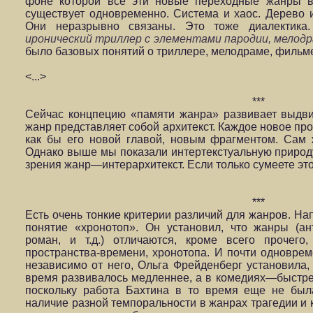
фоне которой все эти новые переходные жанры в
существует одновременно. Система и хаос. Дерево 
Они неразрывно связаны. Это тоже диалектика.
иронический триллер с элементами пародии, мелод
было базовых понятий о триллере, мелодраме, фильм
<...>
***
Сейчас концпецию «памяти жанра» развивает выдви
жанр представляет собой архитекст. Каждое новое пр
как бы его новой главой, новым фрагментом. Сам ж
Однако выше мы показали интертекстуальную природ
зрения жанр—интерархитекст. Если только сумеете это
***
Есть очень тонкие критерии различий для жанров. На
понятие «хронотоп». Он установил, что жанры (а
роман, и т.д.) отличаются, кроме всего прочего
пространства-времени, хронотопа. И почти одновреме
независимо от него, Ольга Фрейденберг установила, 
время развивалось медленнее, а в комедиях—быстре
поскольку работа Бахтина в то время еще не был
наличие разной темпоральности в жанрах трагедии и 