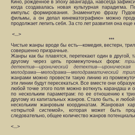
Кино, рожденное в эпоху авангарда, навсегда зафикси
когда создавалась новая культурная парадигма. 
импульс формирования. Знаменитую фразу Пудо
фильмы, а он делал кинематографию» можно продо
продолжает лепить себя. За сто лет развития она еще 
<...>
***
Чистые жанры вроде бы есть—комедия, вестерн, трилл
совершенно призрачные.
Жанры как бы плавятся, перетекают один в другой, т
другому через цепь промежуточных форм:
три
детектив—иронический детектив—ироническая 
мелодрама—мелодрама—мелодраматический трилл
жанрами можно провести такую линию из промежуточ
эти линии будут пересекаться. Все вместе они образ
любой точке этого поля можно воткнуть карандаш и о
по нескольким параметрам: по ее отношению к три
другому из капитальных жанров. Стало быть, и любо
нескольким жанровым координатам. Жанровая хар
«открытой системой», которая может быть пр
следовательно, общее количество жанров потенциальн
<...>