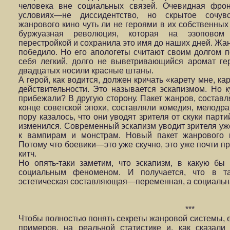
человека вне социальных связей. Очевидная фрон
условиях—не диссидентство, но скрытое сочув
жанрового кино чуть ли не героями в их собственных
буржуазная революция, которая на эзоповом 
перестройкой и сохранила это имя до наших дней. Жа
победило. Но его апологеты считают своим долгом 
себя легкий, долго не выветривающийся аромат г
двадцатых носили красные штаны.
А герой, как водится, должен кричать «карету мне, ка
действительности. Это называется эскапизмом. Но к
прибежали? В другую сторону. Пакет жанров, составл
конце советской эпохи, составляли комедия, мелодра
пору казалось, что они уводят зрителя от скуки парт
изменился. Современный эскапизм уводит зрителя уже
к вампирам и монстрам. Новый пакет жанрового к
Потому что боевики—это уже скучно, это уже почти пр
китч.
Но опять-таки заметим, что эскапизм, в какую бы 
социальным феноменом. И получается, что в т
эстетическая составляющая—переменная, а социаль
***
Чтобы полностью понять секреты жанровой системы, е
примеров, на реальной статистике и, как сказал