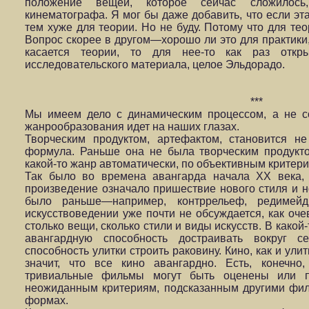
положение вещей, которое сейчас сложилось
кинематографа. Я мог бы даже добавить, что если эта
тем хуже для теории. Но не буду. Потому что для тео
Вопрос скорее в другом—хорошо ли это для практики,
касается теории, то для нее-то как раз откр
исследовательского материала, целое Эльдорадо.
***
Мы имеем дело с динамическим процессом, а не со
жанрообразования идет на наших глазах.
Творческим продуктом, артефактом, становится н
формула. Раньше она не была творческим продукт
какой-то жанр автоматически, по объективным критерия
Так было во времена авангарда начала XX века, 
произведение означало пришествие нового стиля и но
было раньше—например, контррельеф, редимейд
искусствоведении уже почти не обсуждается, как оче
столько вещи, сколько стили и виды искусств. В какой
авангардную способность достраивать вокруг с
способность улитки строить раковину. Кино, как и ули
значит, что все кино авангардно. Есть, конечн
тривиальные фильмы могут быть оценены или п
неожиданным критериям, подсказанным другими фи
формах.