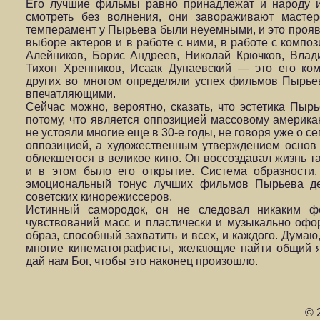
Его лучшие фильмы равно принадлежат и народу и 
смотреть без волнения, они завораживают мастер
темперамент у Пырьева были неуемными, и это прояв
выборе актеров и в работе с ними, в работе с компо
Алейников, Борис Андреев, Николай Крючков, Влад
Тихон Хренников, Исаак Дунаевский — это его ко
других во многом определяли успех фильмов Пырье
впечатляющими.
Сейчас можно, вероятно, сказать, что эстетика Пыр
потому, что является оппозицией массовому американ
не устояли многие еще в 30-е годы, не говоря уже о 
оппозицией, а художественным утверждением основ 
облекшегося в великое кино. Он воссоздавал жизнь та
и в этом было его открытие. Система образности
эмоциональный тонус лучших фильмов Пырьева де
советских кинорежиссеров.
Истинный самородок, он не следовал никаким фо
чувствований масс и пластически и музыкально офо
образ, способный захватить и всех, и каждого. Думаю
многие кинематографисты, желающие найти общий 
дай нам Бог, чтобы это наконец произошло.
© 