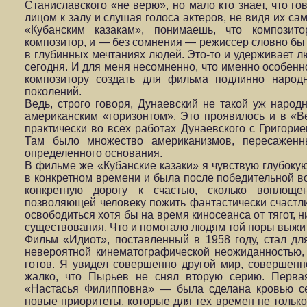
Станиславского «не верю», но мало кто знает, что го
лицом к залу и слушая голоса актеров, не видя их са
«Кубанским казакам», понимаешь, что композито
композитор, и — без сомнения — режиссер словно б
в глубинных мечтаниях людей. Это-то и удерживает л
сегодня. И для меня несомненно, что именно особен
композитору создать для фильма подлинно народ
поколений.
Ведь, строго говоря, Дунаевский не такой уж народ
американским «горизонтом». Это проявилось и в «В
практически во всех работах Дунаевского с Григор
Там было множество американизмов, пересаженн
определенного основания.
В фильме же «Кубанские казаки» я чувствую глубокую
в конкретном времени и была после победительной во
конкретную дорогу к счастью, сколько воплощен
позволяющей человеку пожить фантастически счастл
освободиться хотя бы на время киносеанса от тягот, 
существования. Что и помогало людям той поры выжи
Фильм «Идиот», поставленный в 1958 году, стал д
невероятной кинематографической неожиданностью,
готов. Я увидел совершенно другой мир, совершенн
жалко, что Пырьев не снял вторую серию. Перва
«Настасья Филипповна» — была сделана кровью с
новые приоритеты, которые для тех времен не только