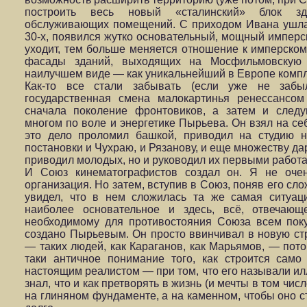
построить весь новый «сталинский» блок зда
обслуживающих помещений. С приходом Ивана ушла 
30-х, появился жутко основательный, мощный имперс
уходит, тем больше меняется отношение к имперском
фасады зданий, выходящих на Мосфильмовскую 
наилучшем виде — как уникальнейший в Европе компл
Как-то все стали забывать (если уже не забы
государственная смена малокартинья ренессансом
сначала поколение фронтовиков, а затем и след
многом по воле и энергетике Пырьева. Он взял на се
это дело проломил башкой, приводил на студию н
постановки и Чухраю, и Рязанову, и еще множеству д
приводил молодых, но и руководил их первыми работа
И Союз кинематографистов создал он. Я не очен
организация. Но затем, вступив в Союз, поняв его сл
увидел, что в нем сложилась та же самая ситуац
наиболее основательное и здесь, всё, отвечающ
необходимому для противостояния Союза всем пок
создано Пырьевым. Он просто ввинчивал в новую стру
— таких людей, как Караганов, как Марьямов, — пото
таки античное понимание того, как строится сам
настоящим реалистом — при том, что его называли ил
знал, что и как претворять в жизнь (и мечты в том чис
на глиняном фундаменте, а на каменном, чтобы оно ст