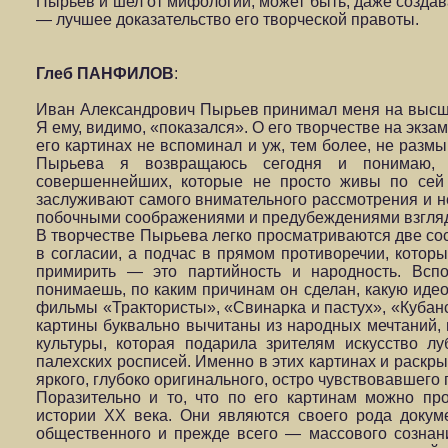
Пырьев и шел от мифологии, может быть, даже создава
— лучшее доказательство его творческой правоты.
Глеб ПАНФИЛОВ
:
Иван Александрович Пырьев принимал меня на высши
Я ему, видимо, «показался». О его творчестве на экзам
его картинах не вспоминал и уж, тем более, не размы
Пырьева я возвращаюсь сегодня и понимаю,
совершеннейших, которые не просто живы по сей 
заслуживают самого внимательного рассмотрения и 
побочными соображениями и предубеждениями взгля
В творчестве Пырьева легко просматриваются две с
в согласии, а подчас в прямом противоречии, которы
примирить — это партийность и народность. Всп
понимаешь, по каким причинам он сделан, какую ид
фильмы «Трактористы», «Свинарка и пастух», «Кубанс
картины буквально вычитаны из народных мечтаний, и
культуры, которая подарила зрителям искусство лу
палехских росписей. Именно в этих картинах и раскр
яркого, глубоко оригинального, остро чувствовавшего
Поразительно и то, что по его картинам можно пр
истории ХХ века. Они являются своего рода доку
общественного и прежде всего — массового сознан