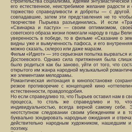
строительства социализма, идеями энтузиастической 
его естественное, неистребимое желание радости и 
торжество справедливости и доброты — с другой.
совпадавшие, затем эти представления не то чтобы
творчестве Пырьева разъединились. И если «Тр
«Свинарка и пастух» — своим оптимизмом, своей
советского образа жизни помогали народу в годы Вел
уверенность в победе, то в фильме «Сказание о зем
видны уже и вымученность пафоса, и его внутренняя 
можно сказать, склероз или даже маразм.
Фильм «Идиот» — это серьезная попытка вырваться из
Достоевского. Однако сила притяжения была слиш
было родиться как бы заново, уйти от того, что со
открытого им жанра народной музыкальной романтиче
же элементами мелодрамы.
Романтическая интонация в кинопостановке сохраня
резкое противоречие с концепцией кино «оттепели»
естественности, правдоподобия.
Но если справедливо то, что Пырьев оставил нам в с
процесса, то столь же справедливо и то, чт
индивидуальностью, всегда верной самому себе. 
неотступном следовании своим убеждениям и в т
буквально зондировать народные ожидания и отвеча
действительно народным художником, нашедшим и
поэтику.