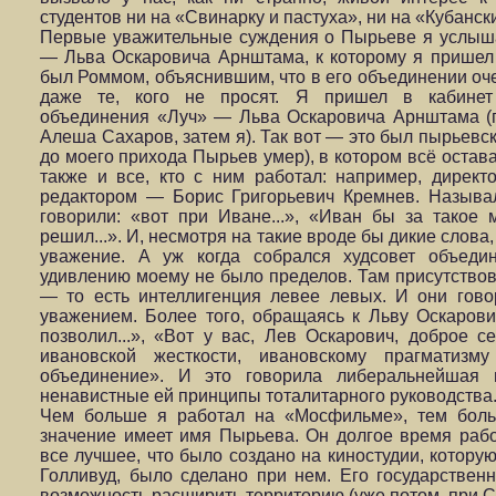
студентов ни на «Свинарку и пастуха», ни на «Кубанс
Первые уважительные суждения о Пырьеве я услыш
— Льва Оскаровича Арнштама, к которому я пришел 
был Роммом, объяснившим, что в его объединении оче
даже те, кого не просят. Я пришел в кабинет 
объединения «Луч» — Льва Оскаровича Арнштама (п
Алеша Сахаров, затем я). Так вот — это был пырьевск
до моего прихода Пырьев умер), в котором всё остава
также и все, кто с ним работал: например, дирек
редактором — Борис Григорьевич Кремнев. Называ
говорили: «вот при Иване...», «Иван бы за такое 
решил...». И, несмотря на такие вроде бы дикие слова,
уважение. А уж когда собрался худсовет объеди
удивлению моему не было пределов. Там присутство
— то есть интеллигенция левее левых. И они гов
уважением. Более того, обращаясь к Льву Оскарови
позволил...», «Вот у вас, Лев Оскарович, доброе 
ивановской жесткости, ивановскому прагмати
объединение». И это говорила либеральнейшая и
ненавистные ей принципы тоталитарного руководства
Чем больше я работал на «Мосфильме», тем боль
значение имеет имя Пырьева. Он долгое время раб
все лучшее, что было создано на киностудии, которую
Голливуд, было сделано при нем. Его государствен
возможность расширить территорию (уже потом, при С