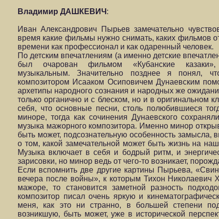
Владимир ДАШКЕВИЧ
:
Иван Александрович Пырьев замечательно чувство
время какие фильмы нужно снимать, каких фильмов от 
времени как профессионал и как одаренный человек.
По детским впечатлениям (а именно детские впечатлен
был очарован фильмом «Кубанские казаки», 
музыкальным. Значительно позднее я понял, ч
композитором Исааком Осиповичем Дунаевским помо
архетипы народного сознания и народных же ожидани
только органично и с блеском, но и в оригинальном к
себя, что основные песни, столь полюбившиеся тог
миноре, тогда как сочинения Дунаевского сохранял
музыка мажорного композитора. Именно минор открыва
быть может, подсознательную особенность замысла, 
о том, какой замечательной может быть жизнь на наш
Музыка включает в себя и бодрый ритм, и энергиче
зарисовки, но минор ведь от чего-то возникает, порожд
Если вспомнить две другие картины Пырьева, «Свин
вечера после войны», к которым Тихон Николаевич 
мажоре, то становится заметной разность подход
композитор писал очень яркую и кинематографическ
меня, как это ни странно, в большей степени по
возникшую, быть может, уже в исторической перспек