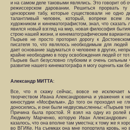
и на самом деле таковыми являлись. Это говорит об 
режиссерском даровании. Решиться прорвать ту 
цензорские табу, которые существовали не одно д
талантливый человек, который, вопреки всем 
художником и кинематографистом, знал, что сказать
явился новый взгляд на мир, новая философия бытия
строю нашей жизни, и кинематографическим варианта
Пырьев не просто проторил дорогу к Достоевском
писателя то, что являлось необходимым для людей 
дает основание задуматься о человеке в других, неп
крайне необходимо в пору освобождения людей от тот
Пырьев был безусловно глубоким и очень сильным ч
развитие нашего кинематографа я могу оценить как б
Александр МИТТА
:
Все, что я скажу сейчас, вовсе не исключает 
творчеством Ивана Александровича и уважения к не
киностудии «Мосфильм». До того он проходил не гл
доносились, и они были недвусмысленны: «Пырьев теб
Причина была простой. Я взял на одну из ролей 
Людмилу Марченко, которую Иван Александрович 
казалось, что она вполне там уместна; к тому же я х
во ВГИКе. На съемках она мне попортила кровь, но в