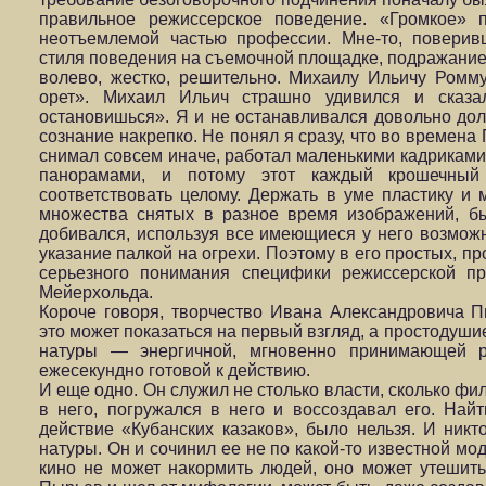
правильное режиссерское поведение. «Громкое» п
неотъемлемой частью профессии. Мне-то, поверив
стиля поведения на съемочной площадке, подражание 
волево, жестко, решительно. Михаилу Ильичу Ромм
орет». Михаил Ильич страшно удивился и сказ
остановишься». Я и не останавливался довольно дол
сознание накрепко. Не понял я сразу, что во времен
снимал совсем иначе, работал маленькими кадриками
панорамами, и потому этот каждый крошечный
соответствовать целому. Держать в уме пластику и 
множества снятых в разное время изображений, б
добивался, используя все имеющиеся у него возможно
указание палкой на огрехи. Поэтому в его простых, п
серьезного понимания специфики режиссерской п
Мейерхольда.
Короче говоря, творчество Ивана Александровича П
это может показаться на первый взгляд, а простодуши
натуры — энергичной, мгновенно принимающей 
ежесекундно готовой к действию.
И еще одно. Он служил не столько власти, сколько фи
в него, погружался в него и воссоздавал его. Найт
действие «Кубанских казаков», было нельзя. И никт
натуры. Он и сочинил ее не по какой-то известной мод
кино не может накормить людей, оно может утешить