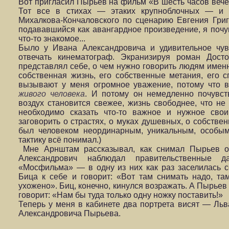
Вот пригласил Пырьев на фильм «В шесть часов вечер
Тот все в стихах — этаких крупноблочных — и 
Михалкова-Кончаловского по сценарию Евгения Гри
подававшийся как авангардное произведение, я почув
что-то знакомое...
Было у Ивана Александровича и удивительное чув
отвечать кинематограф. Экранизируя роман Дост
представлял себе, о чем нужно говорить людям именн
собственная жизнь, его собственные метания, его 
вызывают у меня огромное уважение, потому что в
живого человека
. И потому он немедленно почувств
воздух становится свежее, жизнь свободнее, что н
необходимо сказать что-то важное и нужное сво
заговорить о страстях, о муках душевных, о собстве
был человеком неординарным, уникальным, особым
тактику всё понимал.)
Мне Арнштам рассказывал, как снимал Пырьев оч
Александрович наблюдал правительственные д
«Мосфильма» — в одну из них как раз заселилась
Бица к себе и говорит: «Вот там снимать надо, та
ухожено». Биц, конечно, кинулся возражать. А Пырьев 
говорит: «Нам бы туда только одну ножку поставить!»
Теперь у меня в кабинете два портрета висят — Ль
Александровича Пырьева.