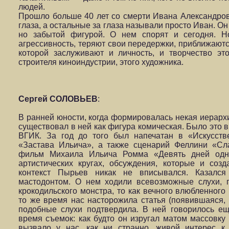
людей.
Прошло больше 40 лет со смерти Ивана Александров
глаза, а остальные за глаза называли просто Иван. Он 
но забытой фигурой. О нем спорят и сегодня. Н
агрессивность, теряют свои передержки, приближаютс
которой заслуживают и личность, и творчество эт
строителя киноиндустрии, этого художника.
Сергей СОЛОВЬЕВ
:
В ранней юности, когда формировалась некая иерарх
существовал в ней как фигура комическая. Было это в 
ВГИК. За год до того был напечатан в «Искусств
«Застава Ильича», а также сценарий Феллини «Сл
фильм Михаила Ильича Ромма «Девять дней одн
артистических кругах, обсуждения, которые и созд
контекст Пырьев никак не вписывался. Казалс
мастодонтом. О нем ходили всевозможные слухи, 
крокодильского монстра, то как вечного влюбленного 
то же время нас насторожила статья (появившаяся, к
подобные слухи подтвердила. В ней говорилось е
время съемок: как будто он изругал матом массовку
вызвало у нас, как ни странно, живой интерес к 