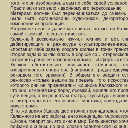
того, что он изображает, а сам по себе, своей условно
Практически это вело к двойному его пересозданию.
Материал должен был переиначиваться до съемки.
были быть организованы художником, декораторо
изменении их пропорций.
Вторичное пересоздание материала, по мысли Калю
самой съемкой, то есть оптически».
Калюжный досконально изучил технику и вот, с
дебютирующим в режиссуре скульптором-авангард
«поставил себе задачу создать фильм в тонах гранит
Вторая задача заключалась в борьбе со… стереоскопи
вспомнить рабочее название фильма—«Офорты к исто
Ушаков обстоятельно описывает «Ливень», вос
изощренностью оператора (например, тридцатидвух
рекордом того времени). В общем его вердикт сур
режиссер «только вышли за пределы того искусства
которого они не признавали»; «ошибка Калюжного и
что они, изменяя мир перед съемкой, меняли его про
сути вещей, а по рецептам театра, скульптуры и жив
от литературы и от его основы—монтажа, они отдали
искусствам».
В то же время Ушаков достаточно проницателен, чт
Калюжного не его работы, а его концепцию,
мировоззр
«Экран, говорит он, это окно в мир. Большинство хоч
пейзажи и сцены, но они, словно вавилонская башня, 