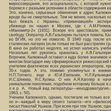
миросозерцание, его асоциальность, с которой нужно
боремся с разными уклонами в области содержания кар
Это, конечно, серьезные обвинения в адрес Калюжн
вроде бы не смертельные. Тем не менее, насколько 
был бежать с Украины, «привечавшей» экспери
убежище он нашел в Москве, где с А.М.Роомо
«Манометр-2» (1931). Вскоре его арестовали, при
свободу. Оператор А.В.Гальперин пытался помочь Кал
во ВГИК, но это не помогло. В 1940 году, после в
сталинских лагерях (если только не был расстрелян сра
В кино он работал недолго, но успел написать учебн
Несколько лет рукопись хранилась у А.В.Гальпер
Впрочем, Калюжный оставил и куда более значимое н
многом благодаря ему сформировался режиссерский 
учителем фактически всех украинских операторов, п
30-х годов. А это, помимо упомянутых в книжке
Н.П.Топчего, еще и Ю.И.Екельчик, Н.Л.Кульчицки
И.С.Шеккер, Я.С.Кулиш. О них А.Я.Каплер в нач
уникальном поколении, подобном которому больше в о
л е р А. Новый вид литературы—кинодраматургия.—В
1963, с. 50).
Ученики Калюжного, однако, постигали не только все
но и—каждый в меру своего таланта—его «философ
писал Николай Ушаков. При всем при том Ушаков, одна
противоречащую главным достижениям отечественног