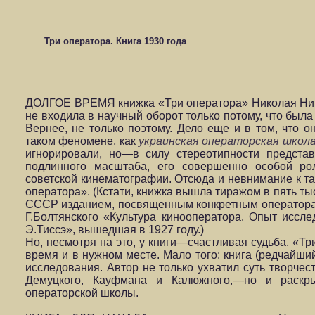
Три оператора. Книга 1930 года
ДОЛГОЕ ВРЕМЯ книжка «Три оператора» Николая Ни
не входила в научный оборот только потому, что был
Вернее, не только поэтому. Дело еще и в том, что о
таком феномене, как
украинская операторская школ
игнорировали, но—в силу стереотипности предста
подлинного масштаба, его совершенно особой ро
советской кинематографии. Отсюда и невнимание к та
оператора». (Кстати, книжка вышла тиражом в пять ты
СССР изданием, посвященным конкретным оператора
Г.Болтянского «Культура кинооператора. Опыт иссл
Э.Тиссэ», вышедшая в 1927 году.)
Но, несмотря на это, у книги—счастливая судьба. «Т
время и в нужном месте. Мало того: книга (редчайши
исследования. Автор не только ухватил суть творчес
Демуцкого, Кауфмана и Калюжного,—но и раскр
операторской школы.