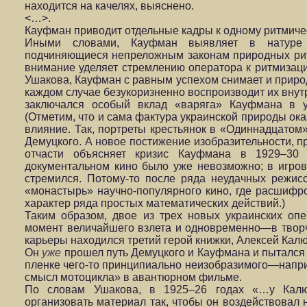
находится на качелях, выяснено.
<…>.
Кауфман приводит отдельные кадры к одному ритмиче
Иными словами, Кауфман выявляет в натуре с
подчиняющиеся непреложным законам природных ри
внимание уделяет стремлению оператора к ритмизац
Ушакова, Кауфман с равным успехом снимает и природу,
каждом случае безукоризненно воспроизводит их внут
заключался особый вклад «варяга» Кауфмана в у
(Отметим, что и сама фактура украинской природы ок
влияние. Так, портреты крестьянок в «Одиннадцато
Демуцкого. А новое постижение изобразительности, 
отчасти объясняет кризис Кауфмана в 1929–30
документальном кино было уже невозможно; в игров
стремился. Потому-то после ряда неудачных режисс
«монастырь» научно-популярного кино, где расшифр
характер ряда простых математических действий.)
Таким образом, двое из трех новых украинских оп
момент величайшего взлета и одновременно—в творч
карьеры находился третий герой книжки, Алексей Ка
Он
уже
прошел путь Демуцкого и Кауфмана и пытался
пленке чего-то принципиально неизобразимого—напри
смысл мотоцикла» в авантюрном фильме.
По словам Ушакова, в 1925–26 годах «…у Калю
организовать материал так, чтобы он воздействовал н