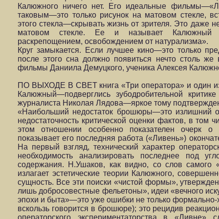
Калюжного ничего нет. Его идеальные фильмы—«Л
таковым—это только рисунок на матовом стекле, вс
этого стекла—скрывать жизнь от зрителя. Это даже н
матовом стекле. Ее и называет Калюжный в
раскрепощением, освобождением от натурализма».
Круг замыкается. Если лучшее кино—это только пре
после этого сна должно появиться нечто столь же 
фильмы Даниила Демуцкого, ученика Алексея Калюжн
ПО ВЫХОДЕ В СВЕТ книга «Три оператора» и один и
Калюжный—подверглись зубодробительной критике 
журналиста Николая Лядова—яркое тому подтвержде
«Наибольший недостаток брошюры—это излишний об
недостаточность критической оценки фактов, в том ч
этом отношении особенно показателен очерк о 
показывает его последняя работа («Ливень») окончате
На первый взгляд, технический характер операторс
необходимость анализировать последнее под угл
содержания. Н.Ушаков, как видно, со слов самого
излагает эстетические теории Калюжного, совершен
сущность. Все эти поиски «чистой формы», утвержд
лишь добросовестные фельетоны», идеи «вечного иску
эпохи и быта»—это уже ошибки не только формально-х
вскользь говорится в брошюре); это рецидив реакци
операторского экспериментаторства в «Ливне» с