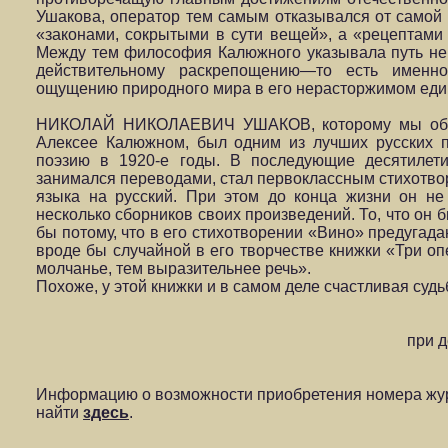
Ушакова, оператор тем самым отказывался от самой 
«законами, сокрытыми в сути вещей», а «рецептами 
Между тем философия Калюжного указывала путь не 
действительному раскрепощению—то есть именн
ощущению природного мира в его нерасторжимом еди
НИКОЛАЙ НИКОЛАЕВИЧ УШАКОВ, которому мы обяз
Алексее Калюжном, был одним из лучших русских 
поэзию в 1920-е годы. В последующие десятилети
занимался переводами, стал первоклассным стихотво
языка на русский. При этом до конца жизни он не 
несколько сборников своих произведений. То, что он 
бы потому, что в его стихотворении «Вино» предугад
вроде бы случайной в его творчестве книжки «Три о
молчанье, тем выразительнее речь».
Похоже, у этой книжки и в самом деле счастливая судь
при 
Информацию о возможности приобретения номера жур
найти
здесь
.