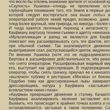
что могло бы отвлечь внимание зрителя от основной и
«Скупость» Ушакова—отнюдь не проявление осто
глубочайшее понимание того, что Земля в первые дн
которой следует восторгаться: она выше
любых
во
операторской работе некий предел, возможно, даже
плод более крупный, чем природа, но никогда—более
И тогда кажется логичным переход к антагонисту
Кауфману, виртуозу техники съемки и адепту «киноана
«Мультипликация и рапид не являются для Кауф
помогают ему расшифровывать суть тех фактов, к
при обычной съемке. Так анализируется движени
выветривание скал, распускающийся цветок, медленн
По мнению Ушакова (хотя это не подразумеваетс
Вертова в расшифровке действительности, ибо режис
что снято оператором. Расшифровывая видимый ми
его, выступает как дрессировщик. В подтверждение
оператор, чтобы снять грачиху, приучал ее к киноап
«вылечил» публику в ресторане «Москва» от боязн
Подобно тому как дрессированные львы замирают
дрессировщика, натура у Кауфмана «застывает
всевластием «кино-глаза»:
«Кауфман превращает движение в статику. Качаютс
Кауфмана анализировать явления заставляет его
Выявить, что происходит в крайних точках взлета и п
останавливаются, застывая в таком положении. Со