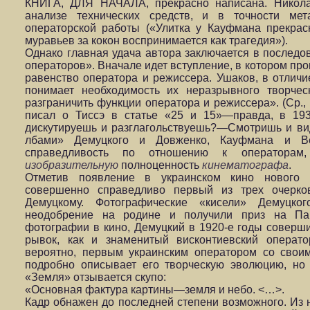
КНИГА, ДЛЯ НАЧАЛА, прекрасно написана. Никола
анализе технических средств, и в точности мет
операторской работы («Улитка у Кауфмана прекрасн
муравьев за кокон воспринимается как трагедия»).
Однако главная удача автора заключается в последов
операторов». Вначале идет вступление, в котором пр
равенство оператора и режиссера. Ушаков, в отличи
понимает необходимость их неразрывного творчес
разграничить функции оператора и режиссера». (Ср.,
писал о Тиссэ в статье «25 и 15»—правда, в 193
дискутируешь и разглагольствуешь?—Смотришь и вид
лбами» Демуцкого и Довженко, Кауфмана и Ве
справедливость по отношению к операторам,
изобразительную
полноценность
кинематографа
.
Отметив появление в украинском кино нового 
совершенно справедливо первый из трех очерков
Демуцкому. Фотографические «кисели» Демуцко
неодобрение на родине и получили приз на Па
фотографии в кино, Демуцкий в 1920-е годы соверш
рывок, как и знаменитый висконтиевский операто
вероятно, первым украинским оператором со свои
подробно описывает его творческую эволюцию, но
«Земля» отзывается скупо:
«Основная фактура картины—земля и небо. <…>.
Кадр обнажен до последней степени возможного. Из 