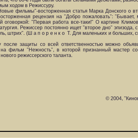
мым ходом в Режиссуру.
 "Новые фильмы"-восторженная статья Марка Донского о 
осторженная рецензия на "Добро пожаловать": "Бывает,
й оговоркой: "Первая работа все-таки!" О картине Климо
атургия. Режиссер постоянно ищет "второе дно" эпизода, с
ь, штрих". (Ш а п о р е н к о Т. Для маленьких и больших, 
у после защиты со всей ответственностью можно объяв
на фильм "Нежность", в которой признанный мастер со
 нового режиссерского таланта.
© 2004, "Кино