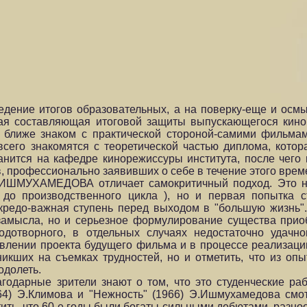
едение итогов образовательных, а на поверку-еще и осмы
ая составляющая итоговой защиты выпускающегося кино
о, ближе знаком с практической стороной-самими фильм
сего знакомятся с теоретической частью диплома, кото
ранится на кафедре кинорежиссуры института, после чего 
, профессионально заявивших о себе в течение этого врем
ИШМУХАМЕДОВА отличает самокритичный подход. Это не
до производственного цикла ), но и первая попытка с
кредо-важная ступень перед выходом в "большую жизнь"
замысла, но и серьезное формулирование существа прио
одотворного, в отдельных случаях недостаточно удачно
новлении проекта будущего фильма и в процессе реализаци
кших на съемках трудностей, но и отметить, что из опы
одолеть.
годарные зрители знают о том, что это студенческие р
64) Э.Климова и "Нежность" (1966) Э.Ишмухамедова смо
етить, что 60-е годы были богаты сильными дебютами, раз