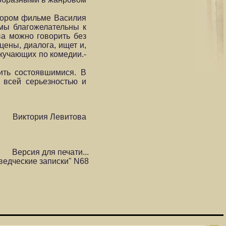
втором фильме Василия
 мы благожелательны к
ва можно говорить без
цены, диалога, ищет и,
скучающих по комедии.-
ить состоявшимися. В
 всей серьезностью и
Виктория Левитова
Версия для печати...
ведческие записки" N68