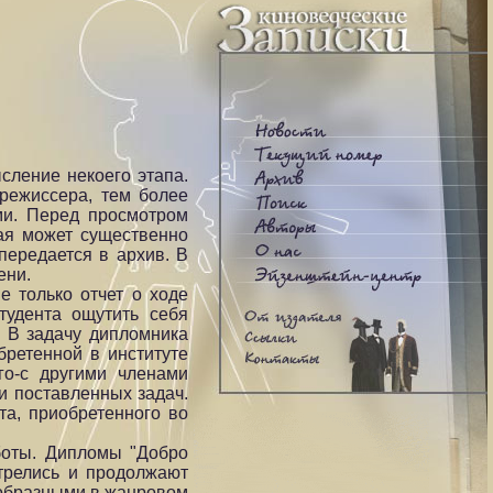
сление некоего этапа.
режиссера, тем более
ами. Перед просмотром
рая может существенно
передается в архив. В
ени.
 только отчет о ходе
тудента ощутить себя
. В задачу дипломника
бретенной в институте
го-с другими членами
и поставленных задач.
та, приобретенного во
аботы. Дипломы "Добро
трелись и продолжают
нообразными в жанровом