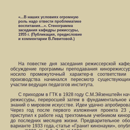
«...В наших условиях огромную
роль надо отвести проблематике
воспитания...». Стенограмма
заседания кафедры режиссуры,
1955 г. (Публикация, предисловие
и комментарии В.Левитовой.)
На повестке дня заседания режиссерской каф
обсуждение программы преподавания кинорежиссу
носило промежуточный характер-в соответствии
производства начинался пересмотр существующи
участии ведущих педагогов института.
С приходом в ГТК в 1928 году С.М.Эйзенштейн на
режиссуры, переросшей затем в фундаментальное 
знаний о мировом искусстве. Идеи удачно апробирова
Через год после первого изложения проекта 23 
приступил к работе над трехтомным учебником кино
до последних месяцев жизни. Предварительное об
варианте 1933 года,-статье «Гранит кинонауки», опу