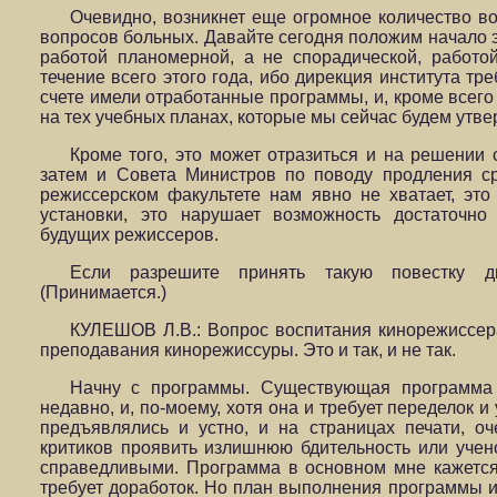
Очевидно, возникнет еще огромное количество во
вопросов больных. Давайте сегодня положим начало э
работой планомерной, а не спорадической, работой
течение всего этого года, ибо дирекция института тр
счете имели отработанные программы, и, кроме всего 
на тех учебных планах, которые мы сейчас будем утве
Кроме того, это может отразиться и на решении 
затем и Совета Министров по поводу продления ср
режиссерском факультете нам явно не хватает, эт
установки, это нарушает возможность достаточно
будущих режиссеров.
Если разрешите принять такую повестку д
(Принимается.)
КУЛЕШОВ Л.В.: Вопрос воспитания кинорежиссе
преподавания кинорежиссуры. Это и так, и не так.
Начну с программы. Существующая программа
недавно, и, по-моему, хотя она и требует переделок и
предъявлялись и устно, и на страницах печати, о
критиков проявить излишнюю бдительность или учен
справедливыми. Программа в основном мне кажется 
требует доработок. Но план выполнения программы 