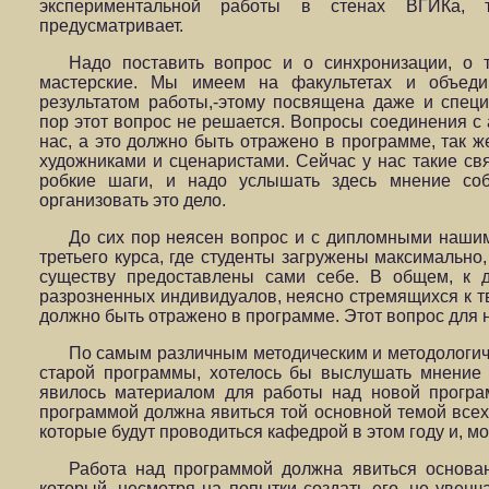
экспериментальной работы в стенах ВГИКа, 
предусматривает.
Надо поставить вопрос и о синхронизации, о
мастерские. Мы имеем на факультетах и объед
результатом работы,-этому посвящена даже и специ
пор этот вопрос не решается. Вопросы соединения с
нас, а это должно быть отражено в программе, так ж
художниками и сценаристами. Сейчас у нас такие св
робкие шаги, и надо услышать здесь мнение со
организовать это дело.
До сих пор неясен вопрос и с дипломными нашим
третьего курса, где студенты загружены максимально,
существу предоставлены сами себе. В общем, к 
разрозненных индивидуалов, неясно стремящихся к тв
должно быть отражено в программе. Этот вопрос для 
По самым различным методическим и методологич
старой программы, хотелось бы выслушать мнение 
явилось материалом для работы над новой програ
программой должна явиться той основной темой всех 
которые будут проводиться кафедрой в этом году и, м
Работа над программой должна явиться основа
который, несмотря на попытки создать его, не увенч