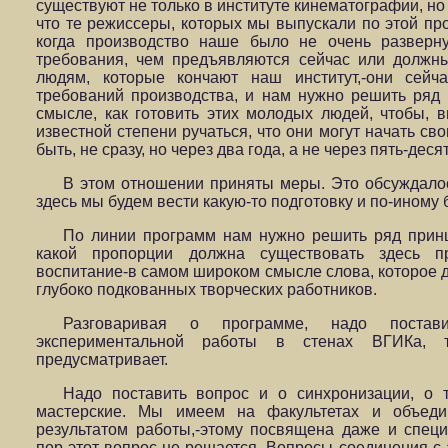
существуют не только в институте кинематографии, но
что те режиссеры, которых мы выпускали по этой про
когда производство наше было не очень разверн
требования, чем предъявляются сейчас или должн
людям, которые кончают наш институт,-они сейч
требований производства, и нам нужно решить ряд
смысле, как готовить этих молодых людей, чтобы, в
известной степени ручаться, что они могут начать св
быть, не сразу, но через два года, а не через пять-десят
В этом отношении приняты меры. Это обсуждалос
здесь мы будем вести какую-то подготовку и по-иному 
По линии программ нам нужно решить ряд принц
какой пропорции должна существовать здесь п
воспитание-в самом широком смысле слова, которое 
глубоко подкованных творческих работников.
Разговаривая о программе, надо постав
экспериментальной работы в стенах ВГИКа, 
предусматривает.
Надо поставить вопрос и о синхронизации, о
мастерские. Мы имеем на факультетах и объед
результатом работы,-этому посвящена даже и специ
пор этот вопрос не решается. Вопросы соединения с