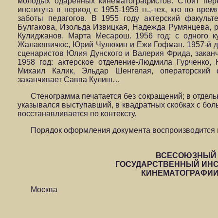
молодых одаренных кинематографистов. Стоит пер
института в период с 1955-1959 гг.,-тех, кто во вре
заботы педагогов. В 1955 году актерский факуль
Булгакова, Изольда Извицкая, Надежда Румянцева, 
Кулиджанов, Марта Месарош. 1956 год: с одного к
Жалакявичюс, Юрий Чулюкин и Ежи Гофман. 1957-й д
сценаристов Юлия Дунского и Валерия Фрида, заканч
1958 год: актерское отделение-Людмила Гурченко, 
Михаил Калик, Эльдар Шенгелая, операторский
заканчивает Савва Кулиш…
Стенограмма печатается без сокращений; в отдельн
указывался выступавший, в квадратных скобках с бо
восстанавливается по контексту.
Порядок оформления документа воспроизводится 
ВСЕСОЮЗНЫЙ
ГОСУДАРСТВЕННЫЙ ИНС
КИНЕМАТОГРАФИ
Москва