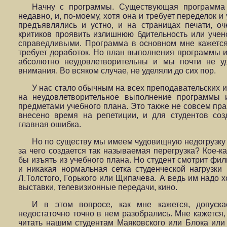
Начну с программы. Существующая программа
недавно, и, по-моему, хотя она и требует переделок и
предъявлялись и устно, и на страницах печати, о
критиков проявить излишнюю бдительность или учен
справедливыми. Программа в основном мне кажется 
требует доработок. Но план выполнения программы 
абсолютно неудовлетворительны и мы почти не у
внимания. Во всяком случае, не уделяли до сих пор.
У нас стало обычным на всех преподавательских и
на неудовлетворительное выполнение программы и
предметами учебного плана. Это также не совсем пра
внесено время на репетиции, и для студентов соз
главная ошибка.
Но по существу мы имеем чудовищную недогрузку 
за чего создается так называемая перегрузка? Кое-
бы изъять из учебного плана. Но студент смотрит фил
и никакая нормальная сетка студенческой нагрузки
Л.Толстого, Горького или Щипачева. А ведь им надо х
выставки, телевизионные передачи, кино.
И в этом вопросе, как мне кажется, допуска
недостаточно точно в нем разобрались. Мне кажется,
читать нашим студентам Маяковского или Блока или