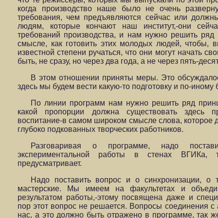
когда производство наше было не очень разверн
требования, чем предъявляются сейчас или должн
людям, которые кончают наш институт,-они сейч
требований производства, и нам нужно решить ряд
смысле, как готовить этих молодых людей, чтобы, в
известной степени ручаться, что они могут начать св
быть, не сразу, но через два года, а не через пять-десят
В этом отношении приняты меры. Это обсуждалос
здесь мы будем вести какую-то подготовку и по-иному 
По линии программ нам нужно решить ряд принц
какой пропорции должна существовать здесь п
воспитание-в самом широком смысле слова, которое 
глубоко подкованных творческих работников.
Разговаривая о программе, надо постав
экспериментальной работы в стенах ВГИКа, 
предусматривает.
Надо поставить вопрос и о синхронизации, о
мастерские. Мы имеем на факультетах и объед
результатом работы,-этому посвящена даже и специ
пор этот вопрос не решается. Вопросы соединения с
нас, а это должно быть отражено в программе, так ж