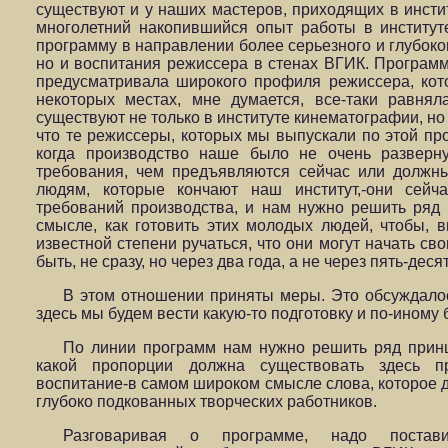
существуют и у наших мастеров, приходящих в инстит
многолетний накопившийся опыт работы в институте
программу в направлении более серьезного и глубоко
но и воспитания режиссера в стенах ВГИК. Программа
предусматривала широкого профиля режиссера, кот
некоторых местах, мне думается, все-таки равнял
существуют не только в институте кинематографии, но
что те режиссеры, которых мы выпускали по этой про
когда производство наше было не очень разверн
требования, чем предъявляются сейчас или должн
людям, которые кончают наш институт,-они сейч
требований производства, и нам нужно решить ряд
смысле, как готовить этих молодых людей, чтобы, в
известной степени ручаться, что они могут начать св
быть, не сразу, но через два года, а не через пять-десят
В этом отношении приняты меры. Это обсуждалос
здесь мы будем вести какую-то подготовку и по-иному 
По линии программ нам нужно решить ряд принц
какой пропорции должна существовать здесь п
воспитание-в самом широком смысле слова, которое 
глубоко подкованных творческих работников.
Разговаривая о программе, надо постав