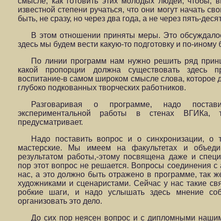
смысле, как готовить этих молодых людей, чтобы, в
известной степени ручаться, что они могут начать св
быть, не сразу, но через два года, а не через пять-десят
В этом отношении приняты меры. Это обсуждалос
здесь мы будем вести какую-то подготовку и по-иному 
По линии программ нам нужно решить ряд принц
какой пропорции должна существовать здесь п
воспитание-в самом широком смысле слова, которое 
глубоко подкованных творческих работников.
Разговаривая о программе, надо постав
экспериментальной работы в стенах ВГИКа, 
предусматривает.
Надо поставить вопрос и о синхронизации, о
мастерские. Мы имеем на факультетах и объед
результатом работы,-этому посвящена даже и специ
пор этот вопрос не решается. Вопросы соединения с
нас, а это должно быть отражено в программе, так ж
художниками и сценаристами. Сейчас у нас такие св
робкие шаги, и надо услышать здесь мнение со
организовать это дело.
До сих пор неясен вопрос и с дипломными нашим