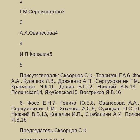
2
Г.М.Серпуховитин3
3
А.А.Ованесова4
4
И.П.Копалин5
5
Присутствовали: Скворцов С.К., Тавризян Г.А.6, Фо
А.А., Кулешов Л.В., Довженко А.П., Серпуховитин Г.М.
Кравченко Э.К.11, Долин Б.Г.12, Нижний В.Б.13,
Полонская14, Якубовская15, Востриков Я.В.16
6, Фосс Е.Н.7, Геника Ю.Е.8, Ованесова А.А.
Серпуховитин Г.М., Хохлова А.С.9, Сухоцкая Н.С.10,
Нижний В.Б.13, Копалин И.П., Стабилини А.У., Полон
Я.В.16
Председатель-Скворцов С.К.