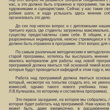
нас, а это должно быть отражено в программе, так ж
художниками и сценаристами. Сейчас у нас такие св
робкие шаги, и надо услышать здесь мнение со
организовать это дело.
До сих пор неясен вопрос и с дипломными нашим
третьего курса, где студенты загружены максимально,
существу предоставлены сами себе. В общем, к 
разрозненных индивидуалов, неясно стремящихся к тв
должно быть отражено в программе. Этот вопрос для 
По самым различным методическим и методологич
старой программы, хотелось бы выслушать мнение 
явилось материалом для работы над новой програ
программой должна явиться той основной темой всех 
которые будут проводиться кафедрой в этом году и, м
Работа над программой должна явиться основа
который, несмотря на попытки создать его, не увенч
комиссий, однако такого нового учебника пока
Л.В.Кулешова, по которому и составлена программа).
Это первое заседание, на которое мы собрались,
которая будет работать над программой. Нам нужно бу
может быть, даже ежемесячно, в расширенном