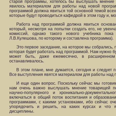
старой программы, хотелось бы выслушать мнение 
явилось материалом для работы над новой програ
программой должна явиться той основной темой всех 
которые будут проводиться кафедрой в этом году и, м
Работа над программой должна явиться основа
который, несмотря на попытки создать его, не увенч
комиссий, однако такого нового учебника пока
Л.В.Кулешова, по которому и составлена программа).
Это первое заседание, на которое мы собрались,
которая будет работать над программой. Нам нужно бу
может быть, даже ежемесячно, в расширенном
останавливалось.
В этом плане, мне думается, сегодня и следует 
Все выступления явятся материалом для работы над 
И еще один вопрос. Поскольку сейчас мы готови
нам очень важно выслушать мнение товарищей 
научно-популярного и хроникально-документальн
включаться в общий поток воспитания и образовани
программами, с какими установками, ибо сейчас оч
упорядочить и решить, на каких курсах и что я
дисциплины.