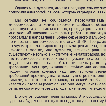
Однако мне думается, что это предварительное зас
положили начало той работе, которую кафедра обязан
Мы сегодня не собираемся пересматривать
кинорежиссуре, а хотим широко и свободно обме
существуют и у наших мастеров, приходящих в инстит
многолетний накопившийся опыт работы в институте
программу в направлении более серьезного и глубоко
но и воспитания режиссера в стенах ВГИК. Программа
предусматривала широкого профиля режиссера, кот
некоторых местах, мне думается, все-таки равнял
существуют не только в институте кинематографии, но
что те режиссеры, которых мы выпускали по этой про
когда производство наше было не очень разверн
требования, чем предъявляются сейчас или должн
людям, которые кончают наш институт,-они сейч
требований производства, и нам нужно решить ряд
смысле, как готовить этих молодых людей, чтобы, в
известной степени ручаться, что они могут начать св
быть, не сразу, но через два года, а не через пять-десят
В этом отношении приняты меры. Это обсуждалос
здесь мы будем вести какую-то подготовку и по-иному 