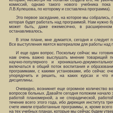
комиссий, однако такого нового учебника пока
Л.В.Кулешова, по которому и составлена программа).
Это первое заседание, на которое мы собрались,
которая будет работать над программой. Нам нужно бу
может быть, даже ежемесячно, в расширенном
останавливалось.
В этом плане, мне думается, сегодня и следует 
Все выступления явятся материалом для работы над 
И еще один вопрос. Поскольку сейчас мы готови
нам очень важно выслушать мнение товарищей 
научно-популярного и хроникально-документальн
включаться в общий поток воспитания и образовани
программами, с какими установками, ибо сейчас оч
упорядочить и решить, на каких курсах и что я
дисциплины.
Очевидно, возникнет еще огромное количество во
вопросов больных. Давайте сегодня положим начало э
работой планомерной, а не спорадической, работой
течение всего этого года, ибо дирекция института тр
счете имели отработанные программы, и, кроме всего 
на тех учебных планах, которые мы сейчас будем утве