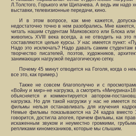
Л.Толстого, Горького или Щипачева. А ведь им надо х
выставки, телевизионные передачи, кино.
И в этом вопросе, как мне кажется, допуска
недостаточно точно в нем разобрались. Мне кажется,
читать нашим студентам Маяковского или Блока или
живопись XVIII века всегда, а не отводить на это 
составляются целые курсы. У нас имеется пункт: «
Надо это исключать? Надо давать самим студентам 
творчество писателей, поэтов, художников, архите
занимающих нагрузкой педагогическую сетку.
Почему 45 минут отводится на Гоголя, когда о не
все это, как пример.)
Также не совсем благополучно и с просмотрам
«Войну и мир»-не нагрузка, а смотреть «Мичурина»18-
объясняется и комментируется автором-постановщ
нагрузка. Но для такой нагрузки у нас не имеется п
фильмы нельзя останавливать для изучения кадров
Немые фильмы показываются на 24 кадра вместо 1
говорится, достигла апогея, причем фильмы, как прав
искаженным звуком и неуместно громкими, грубым
репликами киномехаников, которые мы слышим.