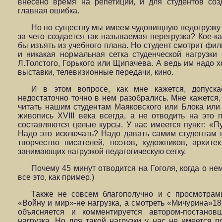
внесено время на репетиции, и для студентов соз
главная ошибка.
Но по существу мы имеем чудовищную недогрузку 
за чего создается так называемая перегрузка? Кое-
бы изъять из учебного плана. Но студент смотрит фил
и никакая нормальная сетка студенческой нагрузки
Л.Толстого, Горького или Щипачева. А ведь им надо х
выставки, телевизионные передачи, кино.
И в этом вопросе, как мне кажется, допуска
недостаточно точно в нем разобрались. Мне кажется,
читать нашим студентам Маяковского или Блока или
живопись XVIII века всегда, а не отводить на это 
составляются целые курсы. У нас имеется пункт: «
Надо это исключать? Надо давать самим студентам 
творчество писателей, поэтов, художников, архите
занимающих нагрузкой педагогическую сетку.
Почему 45 минут отводится на Гоголя, когда о не
все это, как пример.)
Также не совсем благополучно и с просмотрам
«Войну и мир»-не нагрузка, а смотреть «Мичурина»18-
объясняется и комментируется автором-постановщ
нагрузка. Но для такой нагрузки у нас не имеется п