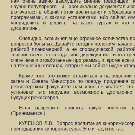
нам очень важно выслушать мнение товарищей 
научно-популярного и хроникально-документальн
включаться в общий поток воспитания и образовани
программами, с какими установками, ибо сейчас оч
упорядочить и решить, на каких курсах и что я
дисциплины.
Очевидно, возникнет еще огромное количество во
вопросов больных. Давайте сегодня положим начало э
работой планомерной, а не спорадической, работой
течение всего этого года, ибо дирекция института тр
счете имели отработанные программы, и, кроме всего 
на тех учебных планах, которые мы сейчас будем утве
Кроме того, это может отразиться и на решении 
затем и Совета Министров по поводу продления ср
режиссерском факультете нам явно не хватает, эт
установки, это нарушает возможность достаточно
будущих режиссеров.
Если разрешите принять такую повестку д
(Принимается.)
КУЛЕШОВ Л.В.: Вопрос воспитания кинорежиссе
преподавания кинорежиссуры. Это и так, и не так.