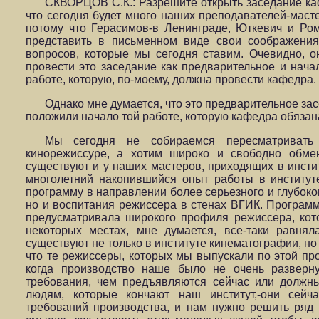
СКВОРЦОВ С.К.: Разрешите открыть заседание ка
что сегодня будет много наших преподавателей-масте
потому что Герасимов-в Ленинграде, Юткевич и Ро
представить в письменном виде свои соображения
вопросов, которые мы сегодня ставим. Очевидно, о
провести это заседание как предварительное и нач
работе, которую, по-моему, должна провести кафедра.
Однако мне думается, что это предварительное зас
положили начало той работе, которую кафедра обязан
Мы сегодня не собираемся пересматривать
кинорежиссуре, а хотим широко и свободно обме
существуют и у наших мастеров, приходящих в инстит
многолетний накопившийся опыт работы в институте
программу в направлении более серьезного и глубоко
но и воспитания режиссера в стенах ВГИК. Программа
предусматривала широкого профиля режиссера, кот
некоторых местах, мне думается, все-таки равнял
существуют не только в институте кинематографии, но
что те режиссеры, которых мы выпускали по этой про
когда производство наше было не очень разверн
требования, чем предъявляются сейчас или должн
людям, которые кончают наш институт,-они сейч
требований производства, и нам нужно решить ряд