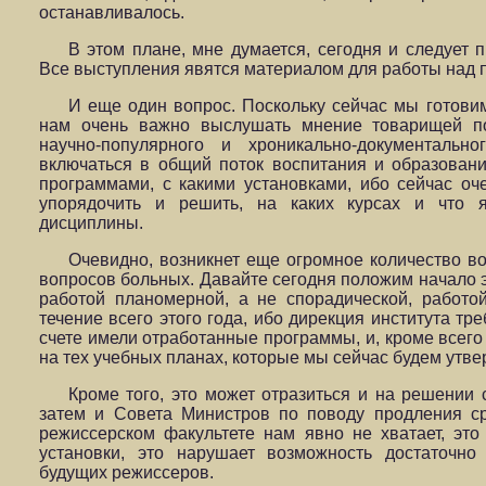
останавливалось.
В этом плане, мне думается, сегодня и следует 
Все выступления явятся материалом для работы над 
И еще один вопрос. Поскольку сейчас мы готови
нам очень важно выслушать мнение товарищей 
научно-популярного и хроникально-документальн
включаться в общий поток воспитания и образовани
программами, с какими установками, ибо сейчас оч
упорядочить и решить, на каких курсах и что я
дисциплины.
Очевидно, возникнет еще огромное количество во
вопросов больных. Давайте сегодня положим начало э
работой планомерной, а не спорадической, работой
течение всего этого года, ибо дирекция института тр
счете имели отработанные программы, и, кроме всего 
на тех учебных планах, которые мы сейчас будем утве
Кроме того, это может отразиться и на решении 
затем и Совета Министров по поводу продления ср
режиссерском факультете нам явно не хватает, эт
установки, это нарушает возможность достаточно
будущих режиссеров.