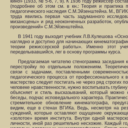
кино» (1933, № 5-6, 7, 9). К 1936 году режиссер сос
(подробнее об этом см. в кн.: Теория и практика 
педагогического наследия С.М.Эйзенштейна. М., ВГИК,
труда явились первая часть задуманного исследо
мизансцены» и ряд неоконченных разработок, опубл
произведений» С.М.Эйзенштейна.
В 1941 году выходит учебник Л.В.Кулешова «Осно
наглядно и доступно для начинающих кинематографис
теории режиссерской работы». Именно этот уче
переделывавшийся, лег в основу программы курса.
Предлагаемая читателю стенограмма заседания 
перестройку по отдельным положениям. Теоретиче
связи с задачами, поставленными современностью
педагогического процесса от профессионального к в
мастерство следует постигать не через ряд строгих п
человеке нравственности, нужно воспитывать глубину 
объясняет и стиль высказываний, который можно 
беседы, подчас исповедального характера. Практичес
стремительное обновление кинематографа, преду
видим, еще в стенах ВГИКа. Ведь, несмотря на рез
суждений, которые оставляют ощущение окружающе
«золотое» время института. Внутри одной мастерск
личности, иной раз решительно несхожие. Каждый го