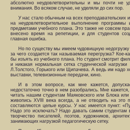
абсолютно неудовлетворительны и мы почти не у
внимания. Во всяком случае, не уделяли до сих пор.
У нас стало обычным на всех преподавательских и
на неудовлетворительное выполнение программы и
предметами учебного плана. Это также не совсем пра
внесено время на репетиции, и для студентов соз
главная ошибка.
Но по существу мы имеем чудовищную недогрузку 
за чего создается так называемая перегрузка? Кое-
бы изъять из учебного плана. Но студент смотрит фил
и никакая нормальная сетка студенческой нагрузки
Л.Толстого, Горького или Щипачева. А ведь им надо х
выставки, телевизионные передачи, кино.
И в этом вопросе, как мне кажется, допуска
недостаточно точно в нем разобрались. Мне кажется,
читать нашим студентам Маяковского или Блока или
живопись XVIII века всегда, а не отводить на это 
составляются целые курсы. У нас имеется пункт: «
Надо это исключать? Надо давать самим студентам 
творчество писателей, поэтов, художников, архите
занимающих нагрузкой педагогическую сетку.