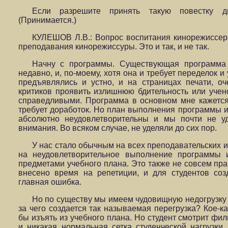
Если разрешите принять такую повестку д
(Принимается.)
КУЛЕШОВ Л.В.: Вопрос воспитания кинорежиссе
преподавания кинорежиссуры. Это и так, и не так.
Начну с программы. Существующая программа
недавно, и, по-моему, хотя она и требует переделок и
предъявлялись и устно, и на страницах печати, о
критиков проявить излишнюю бдительность или учен
справедливыми. Программа в основном мне кажется 
требует доработок. Но план выполнения программы 
абсолютно неудовлетворительны и мы почти не у
внимания. Во всяком случае, не уделяли до сих пор.
У нас стало обычным на всех преподавательских и
на неудовлетворительное выполнение программы и
предметами учебного плана. Это также не совсем пра
внесено время на репетиции, и для студентов соз
главная ошибка.
Но по существу мы имеем чудовищную недогрузку 
за чего создается так называемая перегрузка? Кое-
бы изъять из учебного плана. Но студент смотрит фил
и никакая нормальная сетка студенческой нагрузки