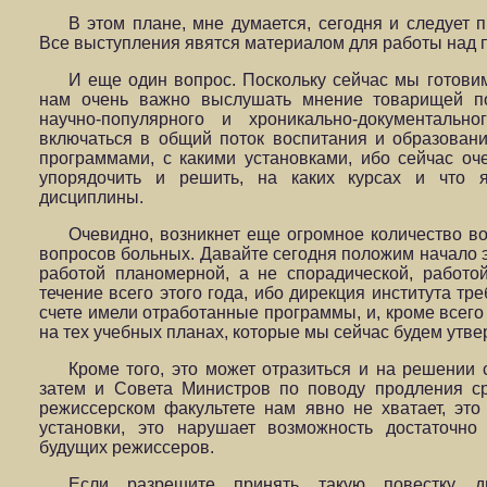
В этом плане, мне думается, сегодня и следует 
Все выступления явятся материалом для работы над 
И еще один вопрос. Поскольку сейчас мы готови
нам очень важно выслушать мнение товарищей 
научно-популярного и хроникально-документальн
включаться в общий поток воспитания и образовани
программами, с какими установками, ибо сейчас оч
упорядочить и решить, на каких курсах и что я
дисциплины.
Очевидно, возникнет еще огромное количество во
вопросов больных. Давайте сегодня положим начало э
работой планомерной, а не спорадической, работой
течение всего этого года, ибо дирекция института тр
счете имели отработанные программы, и, кроме всего 
на тех учебных планах, которые мы сейчас будем утве
Кроме того, это может отразиться и на решении 
затем и Совета Министров по поводу продления ср
режиссерском факультете нам явно не хватает, эт
установки, это нарушает возможность достаточно
будущих режиссеров.
Если разрешите принять такую повестку д