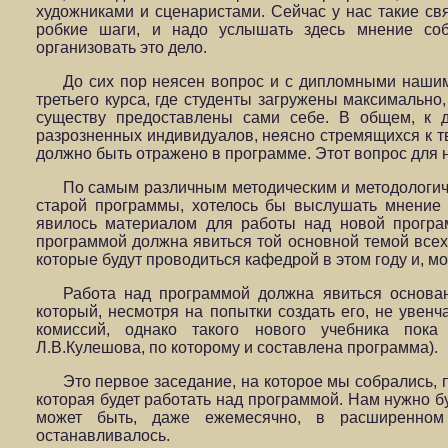
художниками и сценаристами. Сейчас у нас такие св
робкие шаги, и надо услышать здесь мнение со
организовать это дело.
До сих пор неясен вопрос и с дипломными нашим
третьего курса, где студенты загружены максимально,
существу предоставлены сами себе. В общем, к 
разрозненных индивидуалов, неясно стремящихся к тв
должно быть отражено в программе. Этот вопрос для 
По самым различным методическим и методологич
старой программы, хотелось бы выслушать мнение 
явилось материалом для работы над новой програ
программой должна явиться той основной темой всех 
которые будут проводиться кафедрой в этом году и, м
Работа над программой должна явиться основа
который, несмотря на попытки создать его, не увенч
комиссий, однако такого нового учебника пока
Л.В.Кулешова, по которому и составлена программа).
Это первое заседание, на которое мы собрались,
которая будет работать над программой. Нам нужно бу
может быть, даже ежемесячно, в расширенном
останавливалось.