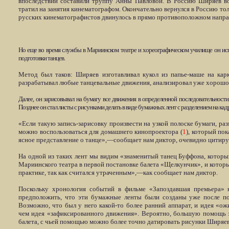
впоследствии составили труппу Анны Павловой. В Россию Ширяев во
тратил на занятия кинематографом. Окончательно вернулся в Россию толь
русских кинематографистов двинулось в прямо противоположном напра
Но еще во время службы в Мариинском театре и хореографическом училище он ис
подготовки танцев.
Метод был таков: Ширяев изготавливал кукол из папье-маше на кар
разрабатывал любые танцевальные движения, анализировал уже хорошо
Далее, он зарисовывал на бумагу все движения в определенной последовательности
Позднее он стал листы с рисунками делать в виде бумажных лент с разделением на кад
«Если такую запись-зарисовку произвести на узкой полоске бумаги, ра
можно воспользоваться для домашнего кинопроектора (
1
), который по
ясное представление о танце»,—сообщает нам диктор, очевидно цитир
На одной из таких лент мы видим «знаменитый танец Буффона, которы
Мариинского театра в первой постановке балета «Щелкунчик», и котор
практике, так как считался утраченным»,—как сообщает нам диктор.
Поскольку хронология событий в фильме «Запоздавшая премьера» 
предположить, что эти бумажные ленты были созданы уже после п
Возможно, что был у него какой-то более ранний аппарат, и идея «ож
чем идея «зафиксированного движения». Вероятно, большую помощь з
балета, с чьей помощью можно более точно датировать рисунки Ширяев