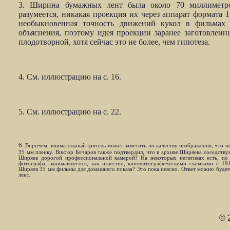
3. Ширина бумажных лент была около 70 миллиметров
разумеется, никакая проекция их через аппарат формата
необыкновенная точность движений кукол в фильмах 
объяснения, поэтому идея проекции заранее заготовленн
плодотворной, хотя сейчас это не более, чем гипотеза.
4. См. иллюстрацию на с. 16.
5. См. иллюстрацию на с. 22.
6.
Впрочем, внимательный зритель может заметить по качеству изображения, что н
35 мм пленку. Виктор Бочаров также подтвердил, что в архиве Ширяева соседству
Ширяев дорогой профессиональной камерой? На некоторых негативах есть, по 
фотографа, занимавшегося, как известно, кинематографическими съемками с 1
Ширяев 35 мм фильмы для домашнего показа? Это пока неясно. Ответ можно будет 
лент.
© 