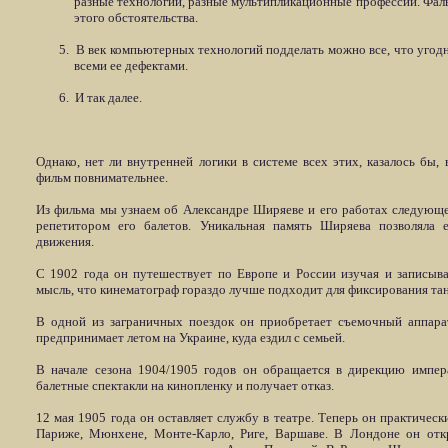
разные технологии, разные мультипликационные профессии. Фа
этого обстоятельства.
5.
В век компьютерных технологий подделать можно все, что угодн
всеми ее дефектами.
6.
И так далее.
Однако, нет ли внутренней логики в системе всех этих, казалось бы
фильм повнимательнее.
Из фильма мы узнаем об Александре Ширяеве и его работах следующ
репетитором его балетов. Уникальная память Ширяева позволяла 
движения.
С 1902 года он путешествует по Европе и России изучая и записыв
мысль, что кинематограф гораздо лучше подходит для фиксирования тан
В одной из заграничных поездок он приобретает съемочный аппар
предпринимает летом на Украине, куда ездил с семьей.
В начале сезона 1904/1905 годов он обращается в дирекцию импер
балетные спектакли на кинопленку и получает отказ.
12 мая 1905 года он оставляет службу в театре. Теперь он практичес
Париже, Мюнхене, Монте-Карло, Риге, Варшаве. В Лондоне он отк