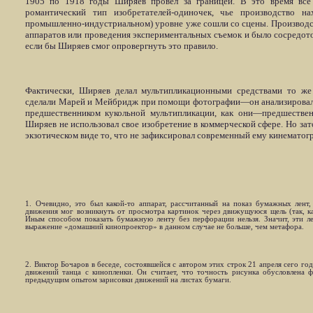
1905 по 1918 годы Ширяев провел за границей. В это время все
романтический тип изобретателей-одиночек, чье производство на
промышленно-индустриальном) уровне уже сошли со сцены. Производс
аппаратов или проведения экспериментальных съемок и было сосредото
если бы Ширяев смог опровергнуть это правило.
Фактически, Ширяев делал мультипликационными средствами то же 
сделали Марей и Мейбридж при помощи фотографии—он анализировал 
предшественником кукольной мультипликации, как они—предшественн
Ширяев не использовал свое изобретение в коммерческой сфере. Но зат
экзотическом виде то, что не зафиксировал современный ему кинемато
1. Очевидно, это был какой-то аппарат, рассчитанный на показ бумажных лент
движения мог возникнуть от просмотра картинок через движущуюся щель (так, к
Иным способом показать бумажную ленту без перфорации нельзя. Значит, эти л
выражение «домашний кинопроектор» в данном случае не больше, чем метафора.
2. Виктор Бочаров в беседе, состоявшейся с автором этих строк 21 апреля сего го
движений танца с кинопленки. Он считает, что точность рисунка обусловлена 
предыдущим опытом зарисовки движений на листах бумаги.