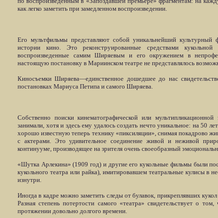
по воспроизведенным в «Запоздавшей премьере» фрагментам: на кажд
как легко заметить при замедленном воспроизведении.
Его мультфильмы представляют собой уникальнейший культурный 
истории кино. Это реконструированные средствами кукольной м
воспроизведенные самим Ширяевым и его окружением в непрофес
настоящую постановку в Мариинском театре не представлялось возмож
Киносъемки Ширяева—единственное дошедшее до нас свидетельство
постановках Мариуса Петипа и самого Ширяева.
Собственно поиски кинематографической или мультипликационной 
занимали, хотя и здесь ему удалось создать нечто уникальное: на 50 
хорошо известную теперь технику «пиксиляции», снимая покадрово жи
с актерами. Это удивительное соединение живой и неживой прир
континууме, производящее на зрителя очень своеобразный эмоциональн
«Шутка Арлекина» (1909 год) и другие его кукольные фильмы были пос
кукольного театра или райка), имитировавшем театральные кулисы в н
изнутри.
Иногда в кадре можно заметить следы от булавок, прикреплявших кукол
Разная степень потертости самого «театра» свидетельствует о том,
протяжении довольно долгого времени.