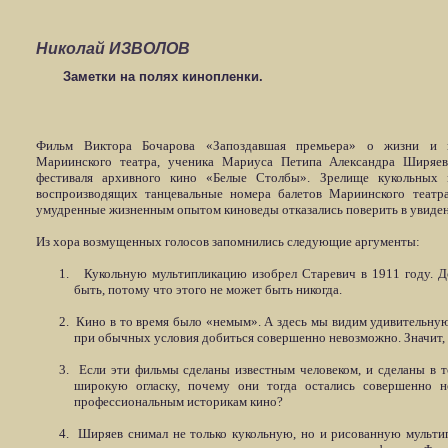
Николай ИЗВОЛОВ
Заметки на полях кинопленки.
Фильм Виктора Бочарова «Запоздавшая премьера» о жизни и к
Мариинского театра, ученика Мариуса Петипа Александра Ширяева
фестиваля архивного кино «Белые Столбы». Зрелище кукольных 
воспроизводящих танцевальные номера балетов Мариинского театр
умудренные жизненным опытом киноведы отказались поверить в увиден
Из хора возмущенных голосов запомнились следующие аргументы:
1.
Кукольную мультипликацию изобрел Старевич в 1911 году. Д
быть, потому что этого не может быть никогда.
2.
Кино в то время было «немым». А здесь мы видим удивительну
при обычных условия добиться совершенно невозможно. Значит, 
3.
Если эти фильмы сделаны известным человеком, и сделаны в 
широкую огласку, почему они тогда остались совершенно н
профессиональным историкам кино?
4.
Ширяев снимал не только кукольную, но и рисованную мульти