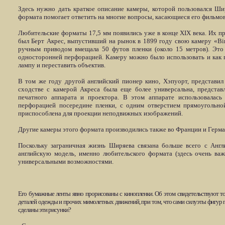
Здесь нужно дать краткое описание камеры, которой пользовался Ши
формата помогает ответить на многие вопросы, касающиеся его фильмов
Любительские форматы 17,5 мм появились уже в конце
XIX
века. Их п
был Берт Акрес, выпустивший на рынок в 1899 году свою камеру «
Bi
ручным приводом вмещала 50 футов пленки (около 15 метров). Это 
односторонней перфорацией. Камеру можно было использовать и как 
лампу и переставить объектив.
В том же году другой английский пионер кино, Хэпуорт, представил
сходстве с камерой Акреса была еще более универсальна, предста
печатного аппарата и проектора. В этом аппарате использовалас
перфорацией посередине пленки, с одним отверстием прямоугольн
приспособлена для проекции неподвижных изображений.
Другие камеры этого формата производились также во Франции и Герма
Поскольку заграничная жизнь Ширяева связана больше всего с Англ
английскую модель, именно любительского формата (здесь очень важ
универсальными возможностями.
Его бумажные ленты явно прорисованы с кинопленки. Об этом свидетельствуют то
деталей одежды и прочих мимолетных движений, при том, что сами силуэты фигур 
сделаны эти рисунки?