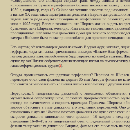
«Совершенство его анимации стирало грань между живым и нежив
«рисованные на бумаге мультфильмы» больше похожи на кальку с кин
1950-е, например, годы (
2
). Сейчас эта техника известна под названием
в начале ХХ века, такие мультфильмы делались в Европе для домашних 
видела такого рода «мультипликации» на конференции по реконструк
кино в 1995 году). Вполне возможно, что Ширяев мог их видеть во вре
бумажных лент Ширяева, очевидно, был анализ танцевальных движений
проекционные шаблоны при движения кукол для точного воспроизвед
камера «
Biokam
» была также приспособлена для проекции неподвижны
Есть и детали, объяснить которые довольно сложно. В одном кадре, например, видн
перфорация, тогда как пленка, применявшаяся в камерах «Биокам» была формата
поэтому делалась прямо на изображении (кадр разрезался пополам), и в фильмах Ши
сценке, где сам Ширяев изображает мучения проявщика пленки, мы замечаем пленку,
на глаз ее формат довольно трудно (
5
).
Откуда пропечаталась стандартная перфорация? Перешел ли Ширяев 
переводил ли он свои фильмы на формат 35 мм? Авторы фильма не комм
произойти от многолетнего хранения пленок вперемежку с другими кин
Перерисовкой танцевальных движений с кинопленки объясняется 
музыкальным сопровождением, поскольку продолжительностью музык
отсюда же вычисляется и скорость проекции. Привычка Ширяева обо
многое объясняет в типе движения его кукольных персонажей. Оно д
отношению к музыке! Именно поэтому движения его кукол строятся не
скорости движения кинопленки того времени—16 кадров в секунду 
отношение 16–8–4), а на танцевальный счет, определяемый ритмичес
фазами танцевальных движений. Видимо, фильмы его снимались на скоро