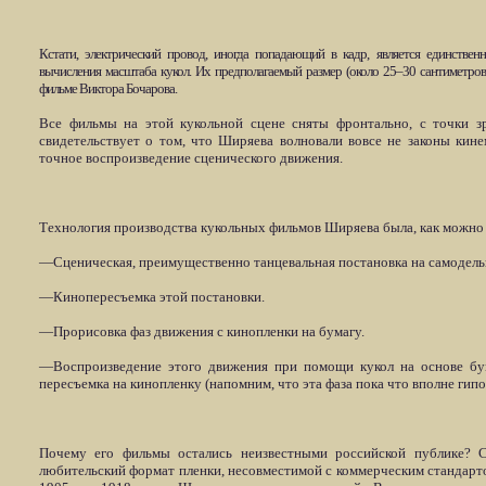
Кстати, электрический провод, иногда попадающий в кадр, является единстве
вычисления масштаба кукол. Их предполагаемый размер (около 25–30 сантиметров)
фильме Виктора Бочарова.
Все фильмы на этой кукольной сцене сняты фронтально, с точки зр
свидетельствует о том, что Ширяева волновали вовсе не законы кине
точное воспроизведение сценического движения.
Технология производства кукольных фильмов Ширяева была, как можно 
—Сценическая, преимущественно танцевальная постановка на самодельн
—Кинопересъемка этой постановки.
—Прорисовка фаз движения с кинопленки на бумагу.
—Воспроизведение этого движения при помощи кукол на основе бу
пересъемка на кинопленку (напомним, что эта фаза пока что вполне гипо
Почему его фильмы остались неизвестными российской публике? С
любительский формат пленки, несовместимой с коммерческим стандарто